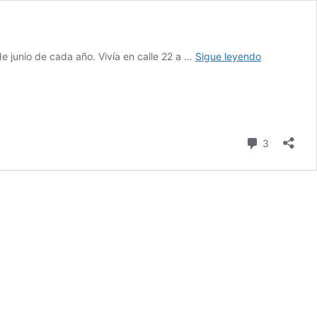
ADIOS
de junio de cada año. Vivía en calle 22 a …
Sigue leyendo
AL
HACEDOR
DEL
MARATON
DIA
comentari
3
DEL
VIDRIERO