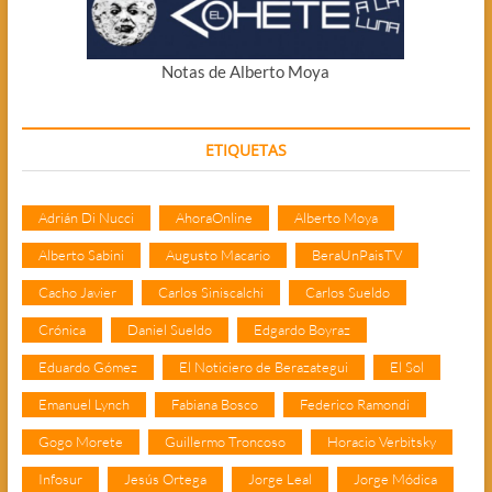
Notas de Alberto Moya
ETIQUETAS
Adrián Di Nucci
AhoraOnline
Alberto Moya
Alberto Sabini
Augusto Macario
BeraUnPaisTV
Cacho Javier
Carlos Siniscalchi
Carlos Sueldo
Crónica
Daniel Sueldo
Edgardo Boyraz
Eduardo Gómez
El Noticiero de Berazategui
El Sol
Emanuel Lynch
Fabiana Bosco
Federico Ramondi
Gogo Morete
Guillermo Troncoso
Horacio Verbitsky
Infosur
Jesús Ortega
Jorge Leal
Jorge Módica