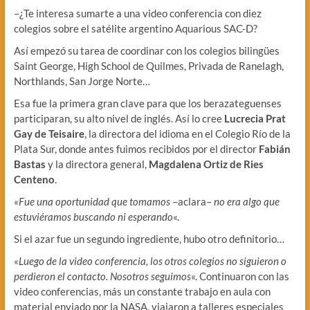
–¿Te interesa sumarte a una video conferencia con diez
colegios sobre el satélite argentino Aquarious SAC-D?
Así empezó su tarea de coordinar con los colegios bilingües
Saint George, High School de Quilmes, Privada de Ranelagh,
Northlands, San Jorge Norte…
Esa fue la primera gran clave para que los berazateguenses
participaran, su alto nivel de inglés. Así lo cree
Lucrecia Prat
Gay de Teisaire
, la directora del idioma en el Colegio Río de la
Plata Sur, donde antes fuimos recibidos por el director
Fabián
Bastas
y la directora general,
Magdalena Ortiz de Ries
Centeno
.
«
Fue una oportunidad que tomamos
–aclara–
no era algo que
estuviéramos buscando ni esperando
«.
Si el azar fue un segundo ingrediente, hubo otro definitorio…
«
Luego de la video conferencia, los otros colegios no siguieron o
perdieron el contacto. Nosotros seguimos
«. Continuaron con las
video conferencias, más un constante trabajo en aula con
material enviado por la NASA, viajaron a talleres especiales