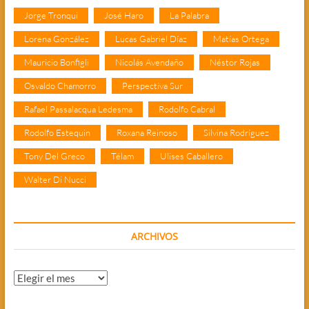
Jorge Tronqui
José Haro
La Palabra
Lorena González
Lucas Gabriel Díaz
Matías Ortega
Mauricio Bonfigli
Nicolás Avendaño
Néstor Rojas
Osvaldo Chamorro
Perspectiva Sur
Rafael Passalacqua Ledesma
Rodolfo Cabral
Rodolfo Estequin
Roxana Reinoso
Silvina Rodríguez
Tony Del Greco
Télam
Ulises Caballero
Walter Di Nucci
ARCHIVOS
Archivos