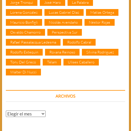
Jorge Tronqui
José Haro
La Palabra
Lorena González
Lucas Gabriel Díaz
Matías Ortega
Mauricio Bonfigli
Nicolás Avendaño
Néstor Rojas
Osvaldo Chamorro
Perspectiva Sur
Rafael Passalacqua Ledesma
Rodolfo Cabral
Rodolfo Estequin
Roxana Reinoso
Silvina Rodríguez
Tony Del Greco
Télam
Ulises Caballero
Walter Di Nucci
ARCHIVOS
Archivos