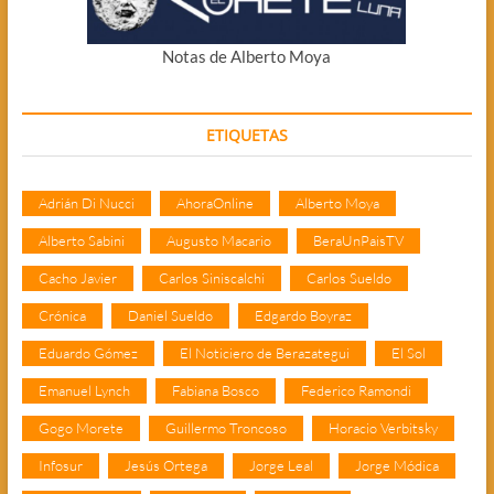
Notas de Alberto Moya
ETIQUETAS
Adrián Di Nucci
AhoraOnline
Alberto Moya
Alberto Sabini
Augusto Macario
BeraUnPaisTV
Cacho Javier
Carlos Siniscalchi
Carlos Sueldo
Crónica
Daniel Sueldo
Edgardo Boyraz
Eduardo Gómez
El Noticiero de Berazategui
El Sol
Emanuel Lynch
Fabiana Bosco
Federico Ramondi
Gogo Morete
Guillermo Troncoso
Horacio Verbitsky
Infosur
Jesús Ortega
Jorge Leal
Jorge Módica