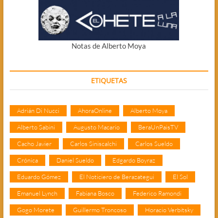
Notas de Alberto Moya
ETIQUETAS
Adrián Di Nucci
AhoraOnline
Alberto Moya
Alberto Sabini
Augusto Macario
BeraUnPaisTV
Cacho Javier
Carlos Siniscalchi
Carlos Sueldo
Crónica
Daniel Sueldo
Edgardo Boyraz
Eduardo Gómez
El Noticiero de Berazategui
El Sol
Emanuel Lynch
Fabiana Bosco
Federico Ramondi
Gogo Morete
Guillermo Troncoso
Horacio Verbitsky