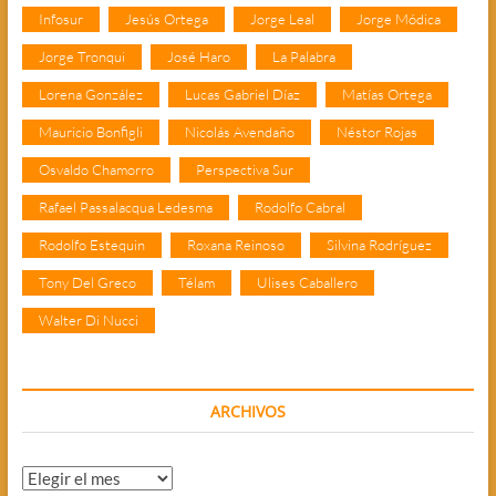
Infosur
Jesús Ortega
Jorge Leal
Jorge Módica
Jorge Tronqui
José Haro
La Palabra
Lorena González
Lucas Gabriel Díaz
Matías Ortega
Mauricio Bonfigli
Nicolás Avendaño
Néstor Rojas
Osvaldo Chamorro
Perspectiva Sur
Rafael Passalacqua Ledesma
Rodolfo Cabral
Rodolfo Estequin
Roxana Reinoso
Silvina Rodríguez
Tony Del Greco
Télam
Ulises Caballero
Walter Di Nucci
ARCHIVOS
Archivos