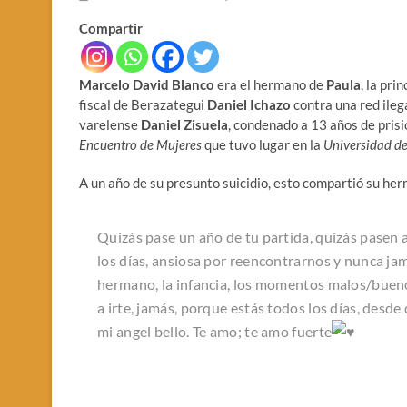
Compartir
Marcelo David Blanco
era el hermano de
Paula
, la pri
fiscal de Berazategui
Daniel Ichazo
contra una red ileg
varelense
Daniel Zisuela
, condenado a 13 años de prisi
Encuentro de Mujeres
que tuvo lugar en la
Universidad d
A un año de su presunto suicidio, esto compartió su he
Quizás pase un año de tu partida, quizás pasen 
los días, ansiosa por reencontrarnos y nunca jam
hermano, la infancia, los momentos malos/bueno
a irte, jamás, porque estás todos los días, desd
mi angel bello. Te amo; te amo fuerte