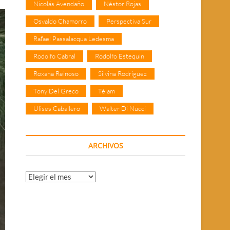
Nicolás Avendaño
Néstor Rojas
Osvaldo Chamorro
Perspectiva Sur
Rafael Passalacqua Ledesma
Rodolfo Cabral
Rodolfo Estequin
Roxana Reinoso
Silvina Rodríguez
Tony Del Greco
Télam
Ulises Caballero
Walter Di Nucci
ARCHIVOS
Archivos