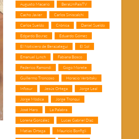
Augusto Macario
BeraUnPaisTV
Cacho Javier
Carlos Siniscalchi
Carlos Sueldo
Crónica
Daniel Sueldo
Edgardo Boyraz
Eduardo Gómez
El Noticiero de Berazategui
El Sol
Emanuel Lynch
Fabiana Bosco
Federico Ramondi
Gogo Morete
Guillermo Troncoso
Horacio Verbitsky
Infosur
Jesús Ortega
Jorge Leal
Jorge Módica
Jorge Tronqui
José Haro
La Palabra
Lorena González
Lucas Gabriel Díaz
Matías Ortega
Mauricio Bonfigli