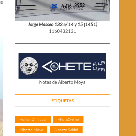
ue
Jorge Masseo 133 e/ 14 y 15 (1451)
1160432131
Notas de Alberto Moya
ETIQUETAS
Adrián Di Nucci
AhoraOnline
Alberto Moya
Alberto Sabini