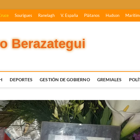
Cruce
Sourigues
Ranelagh
V. España
Plátanos
Hudson
Marítim
vo Berazategui
H
DEPORTES
GESTIÓN DE GOBIERNO
GREMIALES
POLÍ