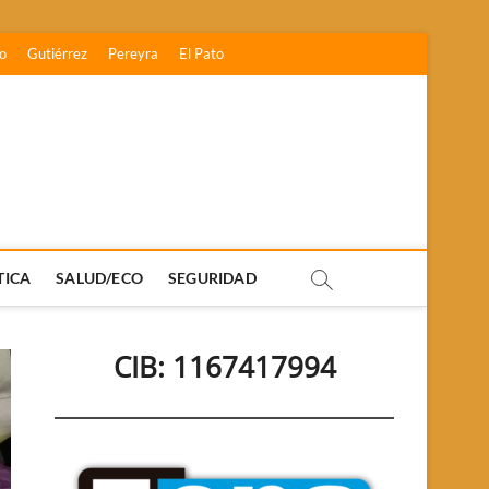
o
Gutiérrez
Pereyra
El Pato
TICA
SALUD/ECO
SEGURIDAD
CIB: 1167417994