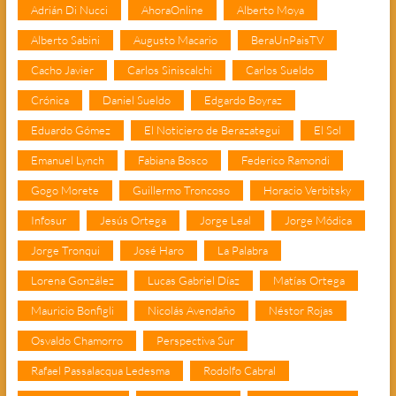
Adrián Di Nucci
AhoraOnline
Alberto Moya
Alberto Sabini
Augusto Macario
BeraUnPaisTV
Cacho Javier
Carlos Siniscalchi
Carlos Sueldo
Crónica
Daniel Sueldo
Edgardo Boyraz
Eduardo Gómez
El Noticiero de Berazategui
El Sol
Emanuel Lynch
Fabiana Bosco
Federico Ramondi
Gogo Morete
Guillermo Troncoso
Horacio Verbitsky
Infosur
Jesús Ortega
Jorge Leal
Jorge Módica
Jorge Tronqui
José Haro
La Palabra
Lorena González
Lucas Gabriel Díaz
Matías Ortega
Mauricio Bonfigli
Nicolás Avendaño
Néstor Rojas
Osvaldo Chamorro
Perspectiva Sur
Rafael Passalacqua Ledesma
Rodolfo Cabral