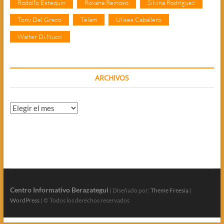
Rodolfo Estequin
Roxana Reinoso
Silvina Rodríguez
Tony Del Greco
Télam
Ulises Caballero
Walter Di Nucci
ARCHIVOS
Archivos
Centro Informativo Berazategui
| Diseñado por:
Theme Freesia
|
WordPress
| © Todos los derechos reservados