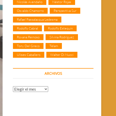
Nicolás Avendaño
Néstor Rojas
Osvaldo Chamorro
Perspectiva Sur
Rafael Passalacqua Ledesma
Rodolfo Cabral
Rodolfo Estequin
Roxana Reinoso
Silvina Rodríguez
Tony Del Greco
Télam
Ulises Caballero
Walter Di Nucci
ARCHIVOS
Archivos