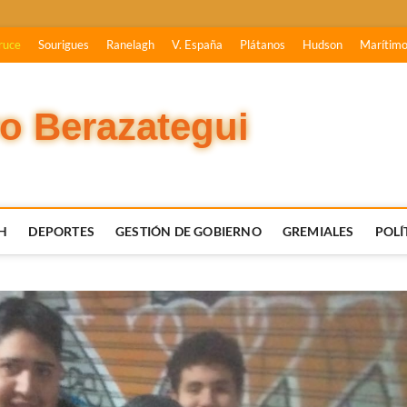
ruce
Sourigues
Ranelagh
V. España
Plátanos
Hudson
Marítim
vo Berazategui
H
DEPORTES
GESTIÓN DE GOBIERNO
GREMIALES
POLÍ