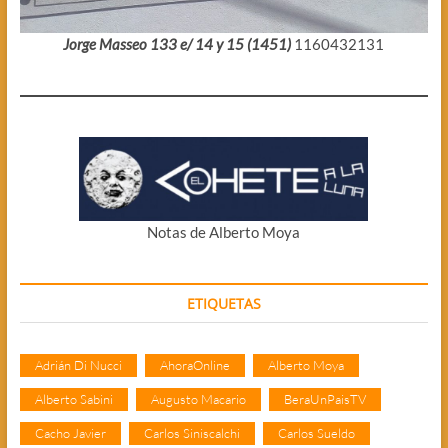
Jorge Masseo 133 e/ 14 y 15 (1451)
1160432131
Notas de Alberto Moya
ETIQUETAS
Adrián Di Nucci
AhoraOnline
Alberto Moya
Alberto Sabini
Augusto Macario
BeraUnPaisTV
Cacho Javier
Carlos Siniscalchi
Carlos Sueldo