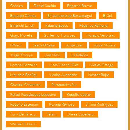
Crónica
Daniel Sueldo
Edgardo Boyraz
Eduardo Gómez
El Noticiero de Berazategui
El Sol
Emanuel Lynch
Fabiana Bosco
Federico Ramondi
Gogo Morete
Guillermo Troncoso
Horacio Verbitsky
Infosur
Jesús Ortega
Jorge Leal
Jorge Módica
Jorge Tronqui
José Haro
La Palabra
Lorena González
Lucas Gabriel Díaz
Matías Ortega
Mauricio Bonfigli
Nicolás Avendaño
Néstor Rojas
Osvaldo Chamorro
Perspectiva Sur
Rafael Passalacqua Ledesma
Rodolfo Cabral
Rodolfo Estequin
Roxana Reinoso
Silvina Rodríguez
Tony Del Greco
Télam
Ulises Caballero
Walter Di Nucci