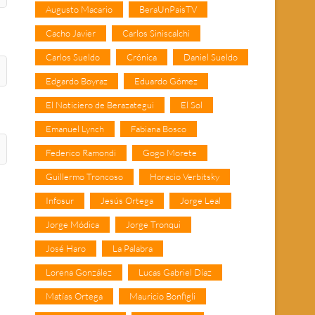
Augusto Macario
BeraUnPaisTV
Cacho Javier
Carlos Siniscalchi
Carlos Sueldo
Crónica
Daniel Sueldo
Edgardo Boyraz
Eduardo Gómez
El Noticiero de Berazategui
El Sol
Emanuel Lynch
Fabiana Bosco
Federico Ramondi
Gogo Morete
Guillermo Troncoso
Horacio Verbitsky
Infosur
Jesús Ortega
Jorge Leal
Jorge Módica
Jorge Tronqui
José Haro
La Palabra
Lorena González
Lucas Gabriel Díaz
Matías Ortega
Mauricio Bonfigli