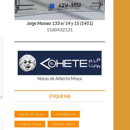
Jorge Masseo 133 e/ 14 y 15 (1451)
1160432131
Notas de Alberto Moya
ETIQUETAS
Adrián Di Nucci
AhoraOnline
Alberto Moya
Alberto Sabini