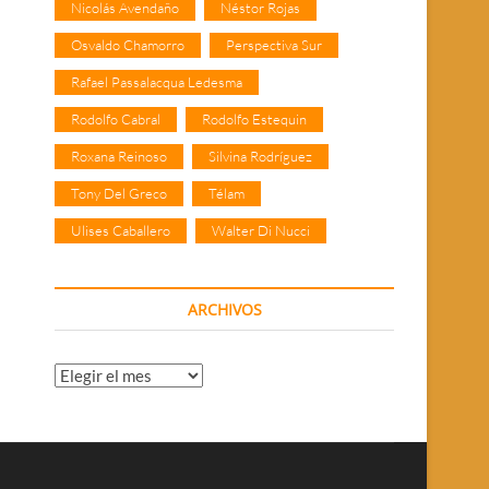
Nicolás Avendaño
Néstor Rojas
Osvaldo Chamorro
Perspectiva Sur
Rafael Passalacqua Ledesma
Rodolfo Cabral
Rodolfo Estequin
Roxana Reinoso
Silvina Rodríguez
Tony Del Greco
Télam
Ulises Caballero
Walter Di Nucci
ARCHIVOS
Archivos