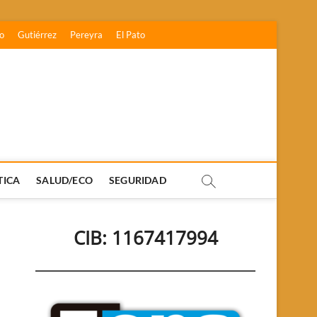
o
Gutiérrez
Pereyra
El Pato
TICA
SALUD/ECO
SEGURIDAD
CIB: 1167417994