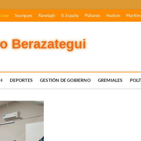
Cruce
Sourigues
Ranelagh
V. España
Plátanos
Hudson
Marítim
vo Berazategui
H
DEPORTES
GESTIÓN DE GOBIERNO
GREMIALES
POLÍ