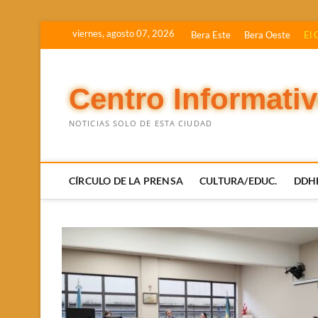
Saltar
viernes, agosto 07, 2026
Bera Este
Bera Oeste
El 
al
contenido
Centro Informati
NOTICIAS SOLO DE ESTA CIUDAD
CÍRCULO DE LA PRENSA
CULTURA/EDUC.
DDH