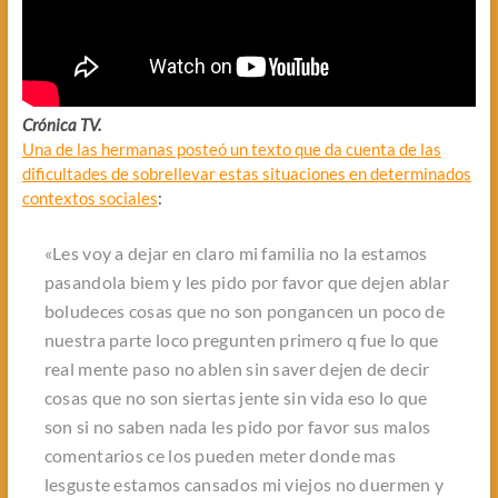
Crónica TV.
Una de las hermanas posteó un texto que da cuenta de las
dificultades de sobrellevar estas situaciones en determinados
contextos sociales
:
«Les voy a dejar en claro mi familia no la estamos
pasandola biem y les pido por favor que dejen ablar
boludeces cosas que no son pongancen un poco de
nuestra parte loco pregunten primero q fue lo que
real mente paso no ablen sin saver dejen de decir
cosas que no son siertas jente sin vida eso lo que
son si no saben nada les pido por favor sus malos
comentarios ce los pueden meter donde mas
lesguste estamos cansados mi viejos no duermen y