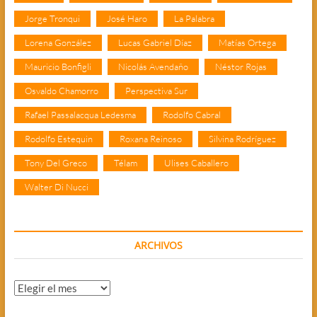
Jorge Tronqui
José Haro
La Palabra
Lorena González
Lucas Gabriel Díaz
Matías Ortega
Mauricio Bonfigli
Nicolás Avendaño
Néstor Rojas
Osvaldo Chamorro
Perspectiva Sur
Rafael Passalacqua Ledesma
Rodolfo Cabral
Rodolfo Estequin
Roxana Reinoso
Silvina Rodríguez
Tony Del Greco
Télam
Ulises Caballero
Walter Di Nucci
ARCHIVOS
Archivos