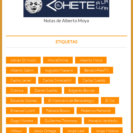
Notas de Alberto Moya
ETIQUETAS
Adrián Di Nucci
AhoraOnline
Alberto Moya
Alberto Sabini
Augusto Macario
BeraUnPaisTV
Cacho Javier
Carlos Siniscalchi
Carlos Sueldo
Crónica
Daniel Sueldo
Edgardo Boyraz
Eduardo Gómez
El Noticiero de Berazategui
El Sol
Emanuel Lynch
Fabiana Bosco
Federico Ramondi
Gogo Morete
Guillermo Troncoso
Horacio Verbitsky
Infosur
Jesús Ortega
Jorge Leal
Jorge Módica