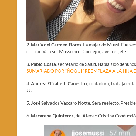
2.
María del Carmen Flores
. La mujer de Mussi. Fue se
criticar. Va a ser Mussi en el Concejo», avisó el jefe.
3.
Pablo Costa
, secretario de Salud. Había sido denunci
SUMARIADO POR “ÑOQUI” REEMPLAZA A LA HIJA DE M
4.
Andrea Elizabeth Canestro
, contadora, trabaja en 
JJ.
5.
José Salvador Vaccaro Notte
. Será reelecto. Preside
6.
Macarena Quinteros
, del Ateneo Cristina Conducció