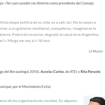
jo: «Tal cual sucedió con Almirón como presidente del Consejo
ltima etapa política de su vida, va a salir así. No le vamos a
olver a un gobierno neoliberal, compañeros. Imagínense lo
bierno. Pobre de nosotros, degradó la salud de la Argentina.
s?». Minga me voy a ir. Ni loco.
JJ Mussi
rgo del Berazategui 2050),
Acosta
(
Carlos
, de ATE) y
Rita Paruolo
nicipal, por el Movimiento Evita)
ros de las organizaciones sociales. En algunos