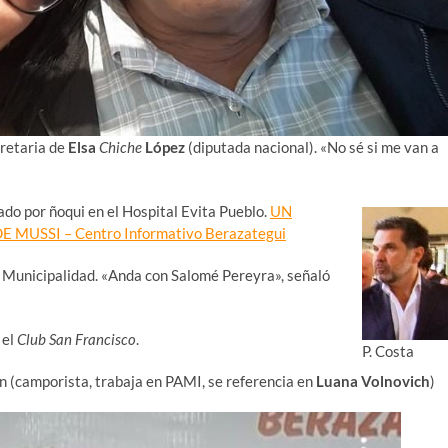
cretaria de
Elsa
Chiche
López
(diputada nacional). «No sé si me van a
ado por ñoqui en el Hospital Evita Pueblo.
UN
USSI – Centro Informativo Berazategui
la Municipalidad. «Anda con Salomé Pereyra», señaló
 el
Club San Francisco
.
P. Costa
n (camporista, trabaja en PAMI, se referencia en
Luana Volnovich
)