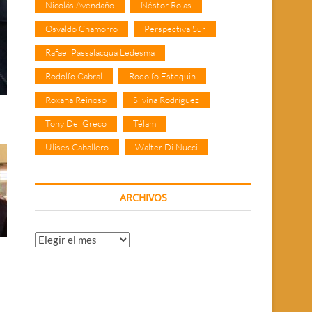
Nicolás Avendaño
Néstor Rojas
Osvaldo Chamorro
Perspectiva Sur
Rafael Passalacqua Ledesma
Rodolfo Cabral
Rodolfo Estequin
Roxana Reinoso
Silvina Rodríguez
Tony Del Greco
Télam
Ulises Caballero
Walter Di Nucci
ARCHIVOS
Archivos