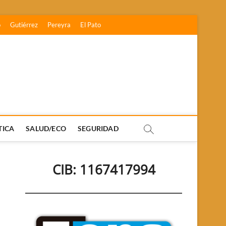
o
Gutiérrez
Pereyra
El Pato
TICA
SALUD/ECO
SEGURIDAD
CIB: 1167417994