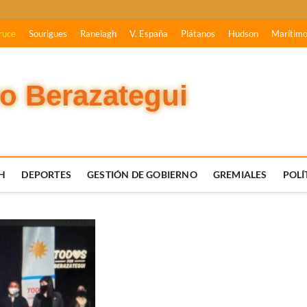
ruce
Sourigues
Ranelagh
V. España
Plátanos
Hudson
Marítim
vo Berazategui
H
DEPORTES
GESTIÓN DE GOBIERNO
GREMIALES
POLÍ