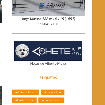
Jorge Masseo 133 e/ 14 y 15 (1451)
1160432131
Notas de Alberto Moya
ETIQUETAS
Adrián Di Nucci
AhoraOnline
Alberto Moya
Alberto Sabini