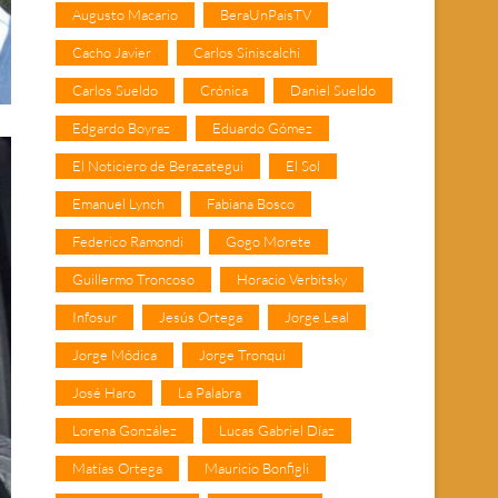
Augusto Macario
BeraUnPaisTV
Cacho Javier
Carlos Siniscalchi
Carlos Sueldo
Crónica
Daniel Sueldo
Edgardo Boyraz
Eduardo Gómez
El Noticiero de Berazategui
El Sol
Emanuel Lynch
Fabiana Bosco
Federico Ramondi
Gogo Morete
Guillermo Troncoso
Horacio Verbitsky
Infosur
Jesús Ortega
Jorge Leal
Jorge Módica
Jorge Tronqui
José Haro
La Palabra
Lorena González
Lucas Gabriel Díaz
Matías Ortega
Mauricio Bonfigli