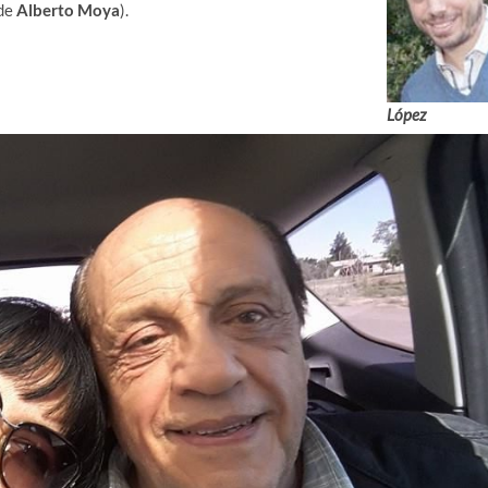
 de
Alberto Moya
).
López