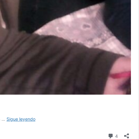
MATARON
un …
Sigue leyendo
A
UNA
comentari
4
ANCIANA