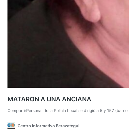
MATARON A UNA ANCIANA
CompartirPersonal de la Policía Local se dirigió a 5 y 157 (barr
Centro Informativo Berazategui