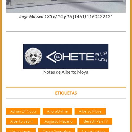
Jorge Masseo 133 e/ 14 y 15 (1451)
1160432131
Notas de Alberto Moya
ETIQUETAS
Adrián Di Nucci
AhoraOnline
Alberto Moya
Alberto Sabini
Augusto Macario
BeraUnPaisTV
Cacho Javier
Carlos Siniscalchi
Carlos Sueldo