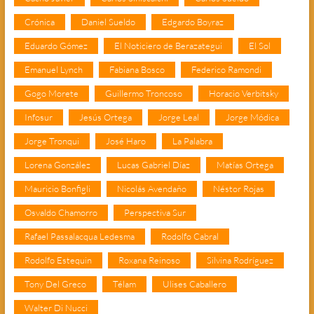
Crónica
Daniel Sueldo
Edgardo Boyraz
Eduardo Gómez
El Noticiero de Berazategui
El Sol
Emanuel Lynch
Fabiana Bosco
Federico Ramondi
Gogo Morete
Guillermo Troncoso
Horacio Verbitsky
Infosur
Jesús Ortega
Jorge Leal
Jorge Módica
Jorge Tronqui
José Haro
La Palabra
Lorena González
Lucas Gabriel Díaz
Matías Ortega
Mauricio Bonfigli
Nicolás Avendaño
Néstor Rojas
Osvaldo Chamorro
Perspectiva Sur
Rafael Passalacqua Ledesma
Rodolfo Cabral
Rodolfo Estequin
Roxana Reinoso
Silvina Rodríguez
Tony Del Greco
Télam
Ulises Caballero
Walter Di Nucci