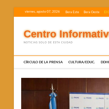
Saltar
viernes, agosto 07, 2026
Bera Este
Bera Oeste
El 
al
contenido
Centro Informati
NOTICIAS SOLO DE ESTA CIUDAD
CÍRCULO DE LA PRENSA
CULTURA/EDUC.
DDH