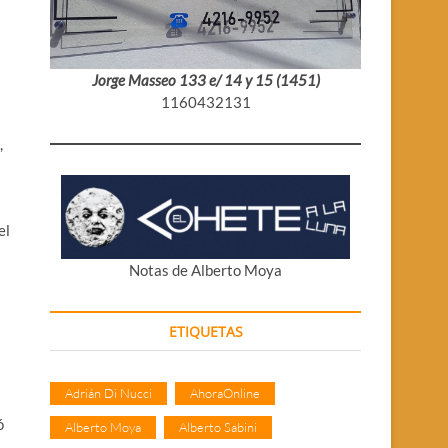
Jorge Masseo 133 e/ 14 y 15 (1451)
1160432131
,
el
Notas de Alberto Moya
ETIQUETAS
Adrián Di Nucci
AhoraOnline
ó
Alberto Moya
Alberto Sabini