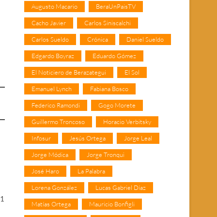
Augusto Macario
BeraUnPaisTV
Cacho Javier
Carlos Siniscalchi
Carlos Sueldo
Crónica
Daniel Sueldo
Edgardo Boyraz
Eduardo Gómez
El Noticiero de Berazategui
El Sol
Emanuel Lynch
Fabiana Bosco
Federico Ramondi
Gogo Morete
Guillermo Troncoso
Horacio Verbitsky
Infosur
Jesús Ortega
Jorge Leal
Jorge Módica
Jorge Tronqui
José Haro
La Palabra
Lorena González
Lucas Gabriel Díaz
71
Matías Ortega
Mauricio Bonfigli