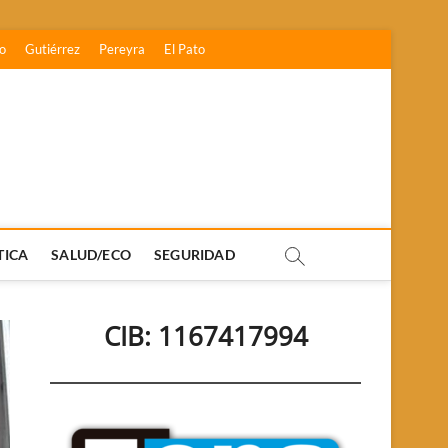
o
Gutiérrez
Pereyra
El Pato
TICA
SALUD/ECO
SEGURIDAD
CIB: 1167417994