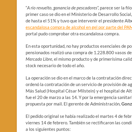
“
A río revuelto, ganancia de pescadores
”, parece ser la f
primer caso se dio en el Ministerio de Desarrollo Soci
de hasta el 51% y tuvo que intervenir el presidente Alb
escandalosa compra de alcohol en gel por parte del PA
portal pudo comprobar otra escandalosa compra.
En esta oportunidad, no hay productos esenciales de por
pensionados realizó una compra de 1.228.800 vasos des
Mercado Libre
, el mismo producto y de primerísima calid
stock necesario de todo el año.
La operación se dio en el marco de la contratación dir
ordenó la contratación de un servicio de provisión de agu
Más Salud (Hospital César Milstein) y el hospital de Alt
fue el 20 de marzo a las 14. Y por la emergencia sanitar
propuesta por mail. El gerente de Administración,
Gonz
El pedido original se había realizado el martes 4 de fe
viernes 14 de febrero. También se rectificaron las condi
a los siguientes puntos: