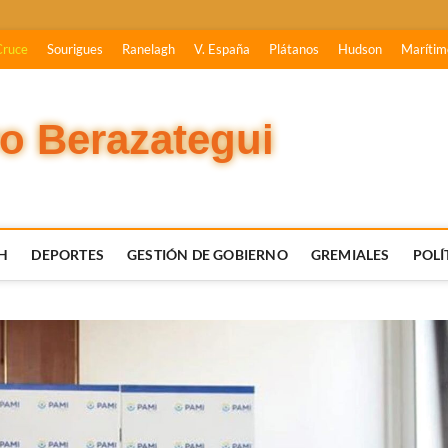
Cruce
Sourigues
Ranelagh
V. España
Plátanos
Hudson
Marítim
vo Berazategui
H
DEPORTES
GESTIÓN DE GOBIERNO
GREMIALES
POLÍ