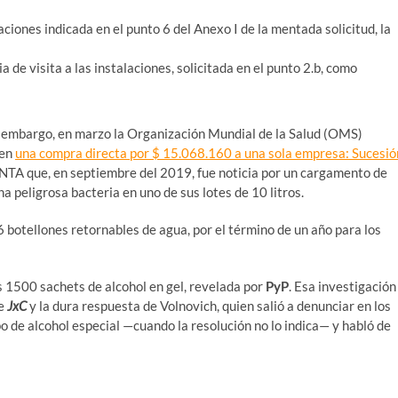
laciones indicada en el punto 6 del Anexo I de la mentada solicitud, la
a de visita a las instalaciones, solicitada en el punto 2.b, como
n embargo, en marzo la Organización Mundial de la Salud (OMS)
 en
una compra directa por $ 15.068.160 a una sola empresa: Sucesió
INTA que, en septiembre del 2019, fue noticia por un cargamento de
 peligrosa bacteria en uno de sus lotes de 10 litros.
botellones retornables de agua, por el término de un año para los
os 1500 sachets de alcohol en gel, revelada por
PyP
. Esa investigación
de
JxC
y la dura respuesta de Volnovich, quien salió a denunciar en los
po de alcohol especial —cuando la resolución no lo indica— y habló de