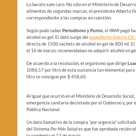
Lo barato sale caro. No sólo en el Ministerio de Desarro
alimentos de segundas marcas, el presidente Alberto Fe
correspondiente a las compras en cuestión.
Según pudo saber
Periodismo y Punto
, el
PAMI
pagó ha
alcohol en gel. El dato surge del
expediente interno 
directa de 1500 sachets de alcohol en gel de 800 ml. El
el 16 de marzo, recomendaban no adquirir alcohol en gel
De acuerdo a la resolución, el organismo que dirige
Lua
1086,57 por litro de esta sustancia tan elemental para
litro se consigue por $ 458,60.
Al igual que ocurrió en el
Ministerio de Desarrollo Social
,
emergencia sanitaria decretada por el Gobierno y, por 
Pública Nacional.
Un dato llamativo de la compra “por urgencia” solicitad
del Sistema
Por Más Salud
es que fue aprobada recién el
la pandemia el 12 de marzo.