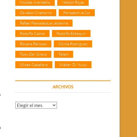
Nicolás Avendaño
Néstor Rojas
Osvaldo Chamorro
Perspectiva Sur
Rafael Passalacqua Ledesma
Rodolfo Cabral
Rodolfo Estequin
Roxana Reinoso
Silvina Rodríguez
Tony Del Greco
Télam
Ulises Caballero
Walter Di Nucci
ARCHIVOS
s
Archivos
a