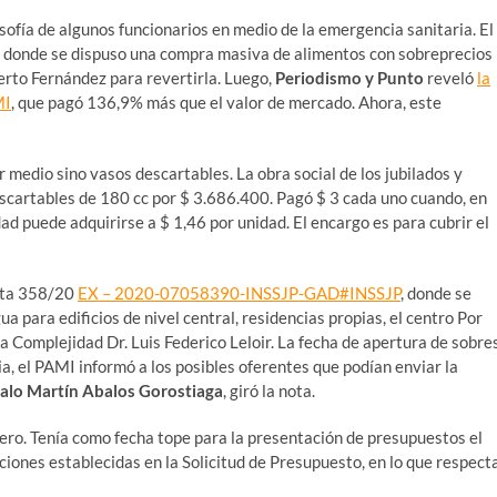
ilosofía de algunos funcionarios en medio de la emergencia sanitaria. El
al, donde se dispuso una compra masiva de alimentos con sobreprecios
erto Fernández para revertirla. Luego,
Periodismo y Punto
reveló
la
MI
, que pagó 136,9% más que el valor de mercado. Ahora, este
 medio sino vasos descartables. La obra social de los jubilados y
cartables de 180 cc por $ 3.686.400. Pagó $ 3 cada uno cuando, en
ad puede adquirirse a $ 1,46 por unidad. El encargo es para cubrir el
ecta 358/20
EX – 2020-07058390-INSSJP-GAD#INSSJP
, donde se
a para edificios de nivel central, residencias propias, el centro Por
a Complejidad Dr. Luis Federico Leloir. La fecha de apertura de sobre
ia, el PAMI informó a los posibles oferentes que podían enviar la
alo Martín Abalos Gorostiaga
, giró la nota.
brero. Tenía como fecha tope para la presentación de presupuestos el
ciones establecidas en la Solicitud de Presupuesto, en lo que respect