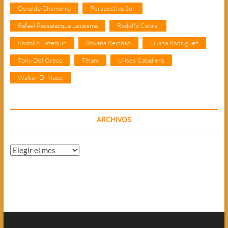
Osvaldo Chamorro
Perspectiva Sur
Rafael Passalacqua Ledesma
Rodolfo Cabral
Rodolfo Estequin
Roxana Reinoso
Silvina Rodríguez
Tony Del Greco
Télam
Ulises Caballero
Walter Di Nucci
ARCHIVOS
Archivos