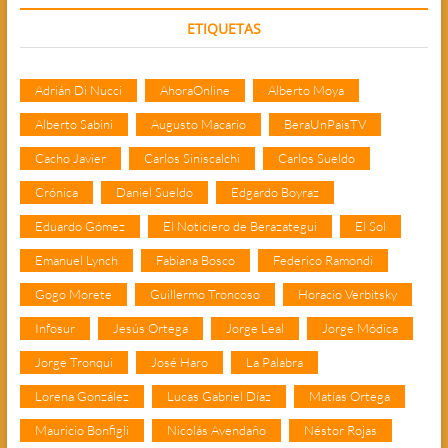
ETIQUETAS
Adrián Di Nucci
AhoraOnline
Alberto Moya
Alberto Sabini
Augusto Macario
BeraUnPaisTV
Cacho Javier
Carlos Siniscalchi
Carlos Sueldo
Crónica
Daniel Sueldo
Edgardo Boyraz
Eduardo Gómez
El Noticiero de Berazategui
El Sol
Emanuel Lynch
Fabiana Bosco
Federico Ramondi
Gogo Morete
Guillermo Troncoso
Horacio Verbitsky
Infosur
Jesús Ortega
Jorge Leal
Jorge Módica
Jorge Tronqui
José Haro
La Palabra
Lorena González
Lucas Gabriel Díaz
Matías Ortega
Mauricio Bonfigli
Nicolás Avendaño
Néstor Rojas