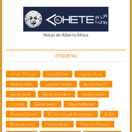
Notas de Alberto Moya
ETIQUETAS
Adrián Di Nucci
AhoraOnline
Alberto Moya
Alberto Sabini
Augusto Macario
BeraUnPaisTV
Cacho Javier
Carlos Siniscalchi
Carlos Sueldo
Crónica
Daniel Sueldo
Edgardo Boyraz
Eduardo Gómez
El Noticiero de Berazategui
El Sol
Emanuel Lynch
Fabiana Bosco
Federico Ramondi