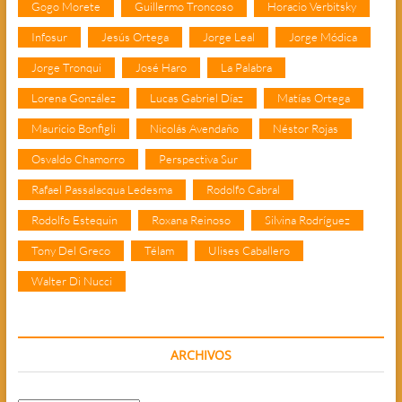
Gogo Morete
Guillermo Troncoso
Horacio Verbitsky
Infosur
Jesús Ortega
Jorge Leal
Jorge Módica
Jorge Tronqui
José Haro
La Palabra
Lorena González
Lucas Gabriel Díaz
Matías Ortega
Mauricio Bonfigli
Nicolás Avendaño
Néstor Rojas
Osvaldo Chamorro
Perspectiva Sur
Rafael Passalacqua Ledesma
Rodolfo Cabral
Rodolfo Estequin
Roxana Reinoso
Silvina Rodríguez
Tony Del Greco
Télam
Ulises Caballero
Walter Di Nucci
ARCHIVOS