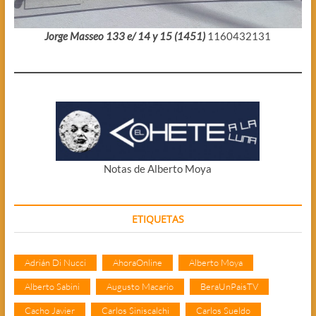
Jorge Masseo 133 e/ 14 y 15 (1451)
1160432131
Notas de Alberto Moya
ETIQUETAS
Adrián Di Nucci
AhoraOnline
Alberto Moya
Alberto Sabini
Augusto Macario
BeraUnPaisTV
Cacho Javier
Carlos Siniscalchi
Carlos Sueldo