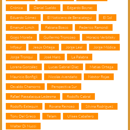
Crónica
Daniel Sueldo
Edgardo Boyraz
Eduardo Gómez
El Noticiero de Berazategui
El Sol
Emanuel Lynch
Fabiana Bosco
Federico Ramondi
Gogo Morete
Guillermo Troncoso
Horacio Verbitsky
Infosur
Jesús Ortega
Jorge Leal
Jorge Módica
Jorge Tronqui
José Haro
La Palabra
Lorena González
Lucas Gabriel Díaz
Matías Ortega
Mauricio Bonfigli
Nicolás Avendaño
Néstor Rojas
Osvaldo Chamorro
Perspectiva Sur
Rafael Passalacqua Ledesma
Rodolfo Cabral
Rodolfo Estequin
Roxana Reinoso
Silvina Rodríguez
Tony Del Greco
Télam
Ulises Caballero
Walter Di Nucci