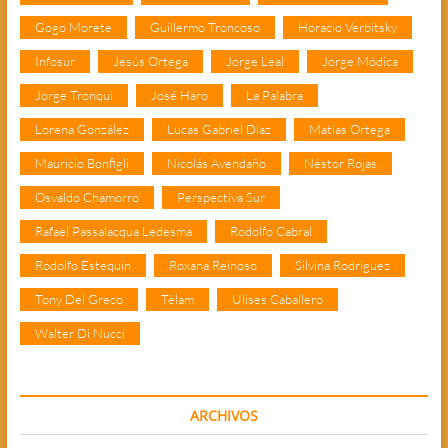
Gogo Morete
Guillermo Troncoso
Horacio Verbitsky
Infosur
Jesús Ortega
Jorge Leal
Jorge Módica
Jorge Tronqui
José Haro
La Palabra
Lorena González
Lucas Gabriel Díaz
Matías Ortega
Mauricio Bonfigli
Nicolás Avendaño
Néstor Rojas
Osvaldo Chamorro
Perspectiva Sur
Rafael Passalacqua Ledesma
Rodolfo Cabral
Rodolfo Estequin
Roxana Reinoso
Silvina Rodríguez
Tony Del Greco
Télam
Ulises Caballero
Walter Di Nucci
ARCHIVOS