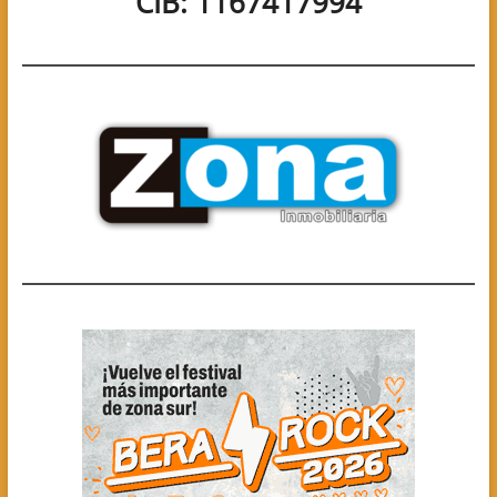
CIB: 1167417994