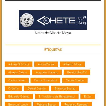
Notas de Alberto Moya
ETIQUETAS
Adrián Di Nucci
AhoraOnline
Alberto Moya
Alberto Sabini
Augusto Macario
BeraUnPaisTV
Cacho Javier
Carlos Siniscalchi
Carlos Sueldo
Crónica
Daniel Sueldo
Edgardo Boyraz
Eduardo Gómez
El Noticiero de Berazategui
El Sol
Emanuel Lynch
Fabiana Bosco
Federico Ramondi