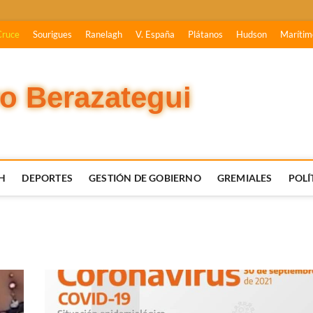
Cruce
Sourigues
Ranelagh
V. España
Plátanos
Hudson
Marítim
vo Berazategui
H
DEPORTES
GESTIÓN DE GOBIERNO
GREMIALES
POLÍ