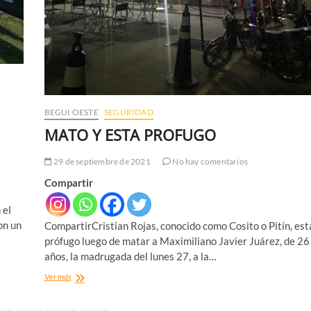
BEGUI OESTE
SEGURIDAD
MATO Y ESTA PROFUGO
29 de septiembre de 2021
No hay comentarios
Compartir
 el
on un
CompartirCristian Rojas, conocido como Cosito o Pitín, est
prófugo luego de matar a Maximiliano Javier Juárez, de 26
años, la madrugada del lunes 27, a la…
MATO
Ver más
Y
ESTA