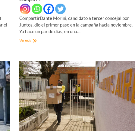
)
CompartirDante Morini, candidato a tercer concejal por
r el
Juntos, dio el primer paso en la campaña hacia noviembre.
Ya hace un par de días, en una…
MORINI:
Ver más
«DECLAREN
LA
EMERGENCIA
SANITARIA»