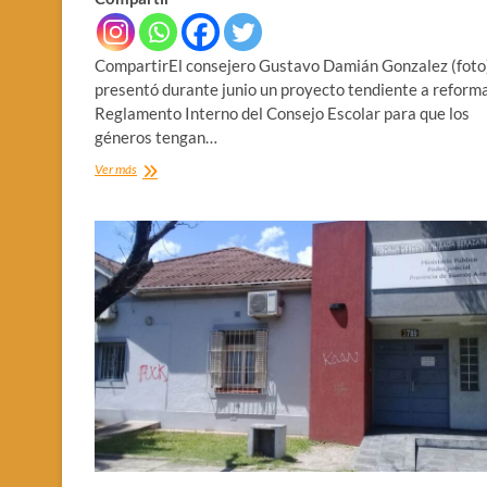
CompartirEl consejero Gustavo Damián Gonzalez (foto
presentó durante junio un proyecto tendiente a reforma
Reglamento Interno del Consejo Escolar para que los
géneros tengan…
CONSEJO
Ver más
ESCOLAR
DICE
‘NO’
AL
CUPO
FEMENINO