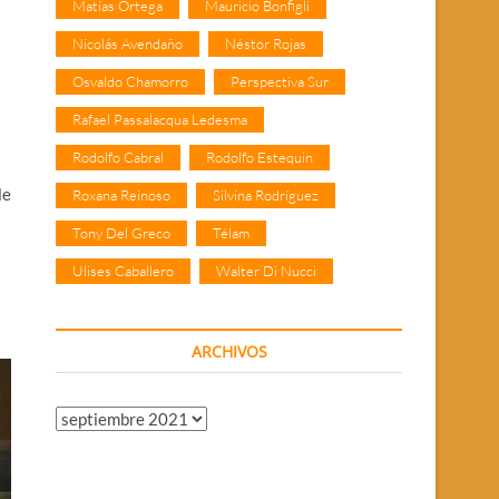
Matías Ortega
Mauricio Bonfigli
Nicolás Avendaño
Néstor Rojas
Osvaldo Chamorro
Perspectiva Sur
Rafael Passalacqua Ledesma
Rodolfo Cabral
Rodolfo Estequin
le
Roxana Reinoso
Silvina Rodríguez
Tony Del Greco
Télam
Ulises Caballero
Walter Di Nucci
ARCHIVOS
Archivos