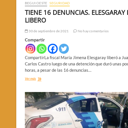
BEGUI OESTE
SEGURIDAD
TIENE 16 DENUNCIAS. ELESGARAY 
LIBERO
30 de septiembre de 2021
No hay comentarios
Compartir
CompartirLa fiscal María Jimena Elesgaray liberó a Ju
Carlos Castro luego de una detención que duró unas po
horas, a pesar de las 16 denuncias…
TIENE
Ver más
16
DENUNCIAS.
ELESGARAY
LO
LIBERO