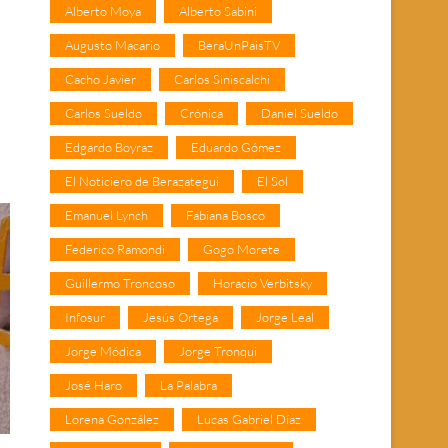
Alberto Moya
Alberto Sabini
Augusto Macario
BeraUnPaisTV
Cacho Javier
Carlos Siniscalchi
Carlos Sueldo
Crónica
Daniel Sueldo
Edgardo Boyraz
Eduardo Gómez
El Noticiero de Berazategui
El Sol
Emanuel Lynch
Fabiana Bosco
Federico Ramondi
Gogo Morete
Guillermo Troncoso
Horacio Verbitsky
Infosur
Jesús Ortega
Jorge Leal
Jorge Módica
Jorge Tronqui
José Haro
La Palabra
Lorena González
Lucas Gabriel Díaz