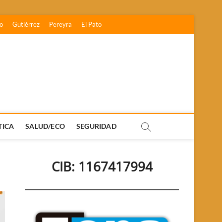
o
Gutiérrez
Pereyra
El Pato
TICA
SALUD/ECO
SEGURIDAD
CIB: 1167417994