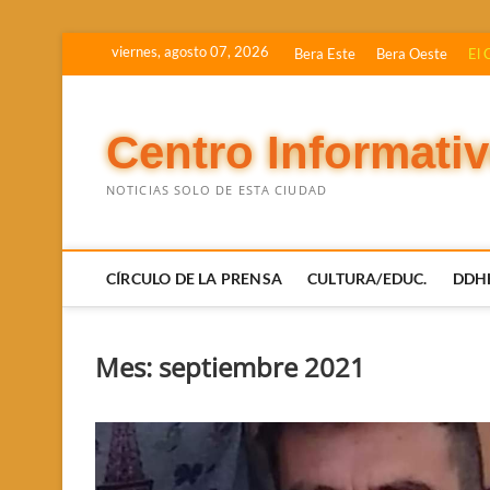
Saltar
viernes, agosto 07, 2026
Bera Este
Bera Oeste
El 
al
contenido
Centro Informati
NOTICIAS SOLO DE ESTA CIUDAD
CÍRCULO DE LA PRENSA
CULTURA/EDUC.
DDH
Mes:
septiembre 2021