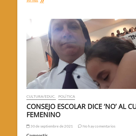
Ver más
MUERTO
A
EZEQUIEL
AGUIRRE
CULTURA/EDUC.
POLÍTICA
CONSEJO ESCOLAR DICE ‘NO’ AL C
FEMENINO
30 de septiembre de 2021
No hay comentarios
Compartir