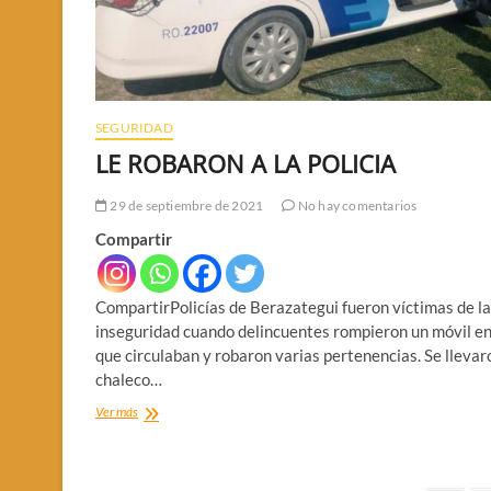
SEGURIDAD
LE ROBARON A LA POLICIA
29 de septiembre de 2021
No hay comentarios
Compartir
CompartirPolicías de Berazategui fueron víctimas de la
inseguridad cuando delincuentes rompieron un móvil en
que circulaban y robaron varias pertenencias. Se llevar
chaleco…
LE
Ver más
ROBARON
A
LA
POLICIA