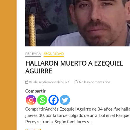
PEREYRA
SEGURIDAD
HALLARON MUERTO A EZEQUIEL
AGUIRRE
30 de septiembre de 2021
No hay comentarios
Compartir
CompartirAndrés Ezequiel Aguirre de 34 años, fue halla
jueves 30, por la tarde colgado de un árbol en el Parque
Pereyra Iraola. Según familiares y…
HALLARON