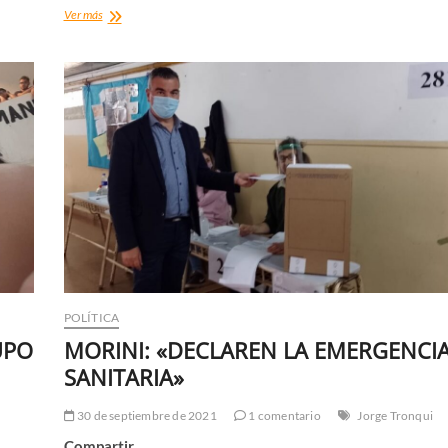
C19:
Ver más
10+
POSITIVOS
POLÍTICA
UPO
MORINI: «DECLAREN LA EMERGENCI
SANITARIA»
30 de septiembre de 2021
1 comentario
Jorge Tronqui
Compartir