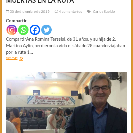
30 de diciembre de 2019
4 comentarios
Carlos Sueldo
Compartir
CompartirAna Romina Terssisi, de 31 años, y su hija de 2,
Martina Aylín, perdieron la vida el sábado 28 cuando viajaban
por la ruta 1…
VELARON
Ver más
A
LA
MADRE
Y
LA
NIÑA
MUERTAS
EN
LA
RUTA