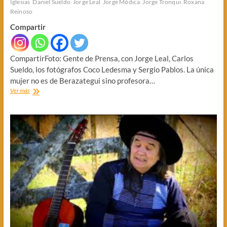
Iglesias
Daniel Sueldo
Jorge Leal
Jorge Módica
Jorge Tronqui
Roxana
Reinoso
Compartir
CompartirFoto: Gente de Prensa, con Jorge Leal, Carlos
Sueldo, los fotógrafos Coco Ledesma y Sergio Pablos. La única
mujer no es de Berazategui sino profesora…
SE
Ver más
NOS
FUE
EL
MEJOR
PERIODISTA