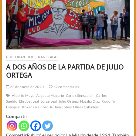
GAUCHO
DE
NOGOYA
CULTURA/EDUC.
RANELAGH
A DOS AÑOS DE LA PARTIDA DE JULIO
ORTEGA
22 de enero de 2020
32 comentarios
Alberto Moya
Augusto Macario
Carlos Siniscalchi
Carlos
Sueldo
Elisabet Leal
Jorge Leal
Julio Ortega
Natalia Díaz
Rodolfo
Estequin
Roxana Reinoso
Ruben Lobos
Ulises Caballero
Compartir
CompartirPublicó el periódico La Misión desde 1994. También