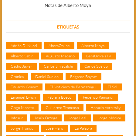
Notas de Alberto Moya
ETIQUETAS
Adrián Di Nucci
AhoraOnline
Alberto Moya
Alberto Sabini
Augusto Macario
BeraUnPaisTV
Cacho Javier
Carlos Siniscalchi
Carlos Sueldo
Crónica
Daniel Sueldo
Edgardo Boyraz
Eduardo Gómez
El Noticiero de Berazategui
El Sol
Emanuel Lynch
Fabiana Bosco
Federico Ramondi
Gogo Morete
Guillermo Troncoso
Horacio Verbitsky
Infosur
Jesús Ortega
Jorge Leal
Jorge Módica
Jorge Tronqui
José Haro
La Palabra