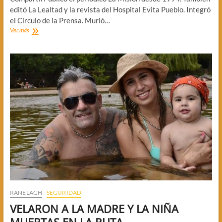
editó La Lealtad y la revista del Hospital Evita Pueblo. Integró
el Círculo de la Prensa. Murió…
A
Ver más
DOS
AÑOS
DE
LA
PARTIDA
DE
JULIO
ORTEGA
RANELAGH
SEGURIDAD
VELARON A LA MADRE Y LA NIÑA
MUERTAS EN LA RUTA