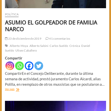
POLÍTICA
ASUMIO EL GOLPEADOR DE FAMILIA
NARCO
23 de diciembre de 2019
41 comentarios
Alberto Moya
Alberto Sabini
Carlos Sueldo
Crónica
Daniel
Sueldo
Ulises Caballero
Compartir
CompartirEn el Concejo Deliberante, durante la última
semana de actividad, prestó juramento Carlos Aicardi, alias
Polilla, en reemplazo de otros mussistas que se postularon a…
ASUMIO
Ver más
EL
GOLPEADOR
DE
FAMILIA