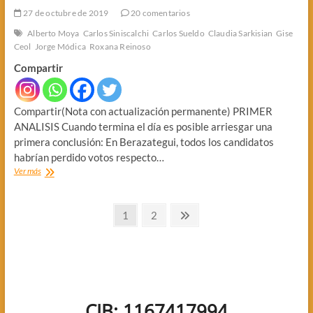
27 de octubre de 2019
20 comentarios
Alberto Moya
Carlos Siniscalchi
Carlos Sueldo
Claudia Sarkisian
Gise
Ceol
Jorge Módica
Roxana Reinoso
Compartir
Compartir(Nota con actualización permanente) PRIMER
ANALISIS Cuando termina el día es posible arriesgar una
primera conclusión: En Berazategui, todos los candidatos
habrían perdido votos respecto…
QUE
Ver más
PASO
DURANTE
Paginación
LOS
Página
Página
Página
1
2
COMICIOS
siguiente
de
EN
BERAZATEGUI
entradas
CIB: 1167417994