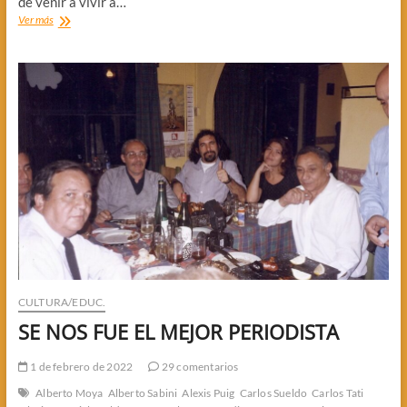
de venir a vivir a…
PESAR
Ver más
POR
CARLOS
SUELDO
CULTURA/EDUC.
SE NOS FUE EL MEJOR PERIODISTA
1 de febrero de 2022
29 comentarios
Alberto Moya
Alberto Sabini
Alexis Puig
Carlos Sueldo
Carlos Tati