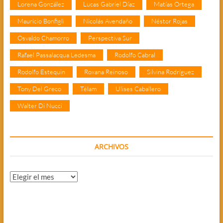
Lorena González
Lucas Gabriel Díaz
Matías Ortega
Mauricio Bonfigli
Nicolás Avendaño
Néstor Rojas
Osvaldo Chamorro
Perspectiva Sur
Rafael Passalacqua Ledesma
Rodolfo Cabral
Rodolfo Estequin
Roxana Reinoso
Silvina Rodríguez
Tony Del Greco
Télam
Ulises Caballero
Walter Di Nucci
ARCHIVOS
Archivos