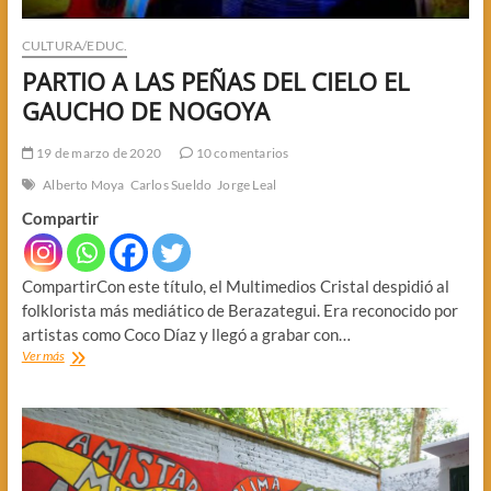
CULTURA/EDUC.
PARTIO A LAS PEÑAS DEL CIELO EL
GAUCHO DE NOGOYA
19 de marzo de 2020
10 comentarios
Alberto Moya
Carlos Sueldo
Jorge Leal
Compartir
CompartirCon este título, el Multimedios Cristal despidió al
folklorista más mediático de Berazategui. Era reconocido por
artistas como Coco Díaz y llegó a grabar con…
PARTIO
Ver más
A
LAS
PEÑAS
DEL
CIELO
EL