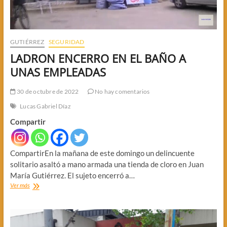
GUTIÉRREZ
SEGURIDAD
LADRON ENCERRO EN EL BAÑO A
UNAS EMPLEADAS
30 de octubre de 2022
No hay comentarios
Lucas Gabriel Díaz
Compartir
CompartirEn la mañana de este domingo un delincuente
solitario asaltó a mano armada una tienda de cloro en Juan
María Gutiérrez. El sujeto encerró a…
LADRON
Ver más
ENCERRO
EN
EL
BAÑO