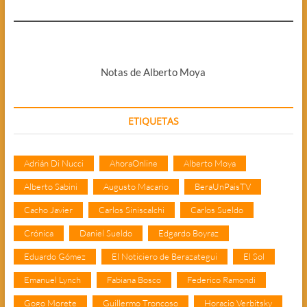
Notas de Alberto Moya
ETIQUETAS
Adrián Di Nucci
AhoraOnline
Alberto Moya
Alberto Sabini
Augusto Macario
BeraUnPaisTV
Cacho Javier
Carlos Siniscalchi
Carlos Sueldo
Crónica
Daniel Sueldo
Edgardo Boyraz
Eduardo Gómez
El Noticiero de Berazategui
El Sol
Emanuel Lynch
Fabiana Bosco
Federico Ramondi
Gogo Morete
Guillermo Troncoso
Horacio Verbitsky