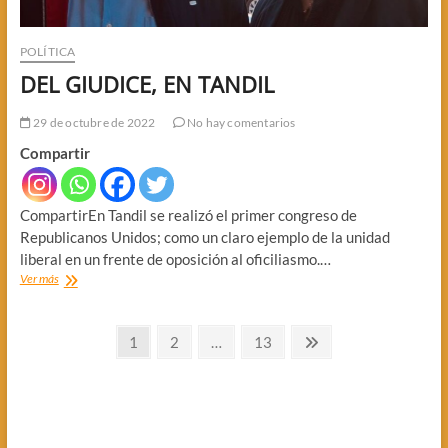
POLÍTICA
DEL GIUDICE, EN TANDIL
29 de octubre de 2022
No hay comentarios
Compartir
CompartirEn Tandil se realizó el primer congreso de
Republicanos Unidos; como un claro ejemplo de la unidad
liberal en un frente de oposición al oficiliasmo.…
DEL
Ver más
GIUDICE,
EN
Paginación
TANDIL
Página
Página
Página
Página
1
2
…
13
siguiente
de
entradas