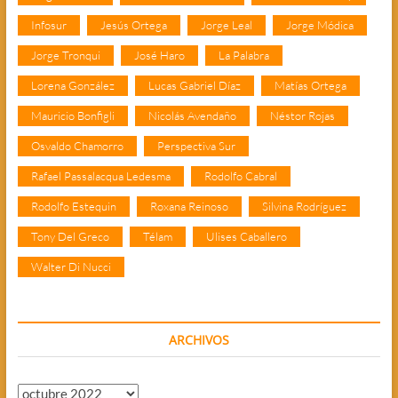
Infosur
Jesús Ortega
Jorge Leal
Jorge Módica
Jorge Tronqui
José Haro
La Palabra
Lorena González
Lucas Gabriel Díaz
Matías Ortega
Mauricio Bonfigli
Nicolás Avendaño
Néstor Rojas
Osvaldo Chamorro
Perspectiva Sur
Rafael Passalacqua Ledesma
Rodolfo Cabral
Rodolfo Estequin
Roxana Reinoso
Silvina Rodríguez
Tony Del Greco
Télam
Ulises Caballero
Walter Di Nucci
ARCHIVOS
Archivos