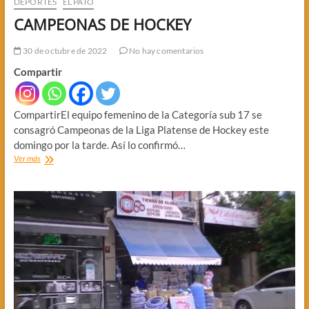
DEPORTES
EL PATO
CAMPEONAS DE HOCKEY
30 de octubre de 2022
No hay comentarios
Compartir
CompartirEl equipo femenino de la Categoría sub 17 se
consagró Campeonas de la Liga Platense de Hockey este
domingo por la tarde. Así lo confirmó…
CAMPEONAS
Ver más
DE
HOCKEY