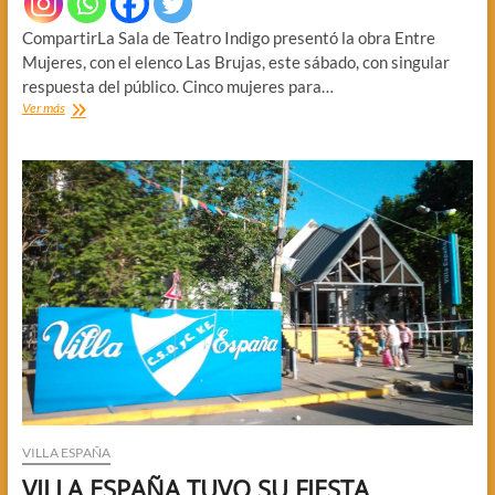
CompartirLa Sala de Teatro Indigo presentó la obra Entre
Mujeres, con el elenco Las Brujas, este sábado, con singular
respuesta del público. Cinco mujeres para…
TEATRO,
Ver más
CON
EL
ELENCO
LAS
BRUJAS
VILLA ESPAÑA
VILLA ESPAÑA TUVO SU FIESTA