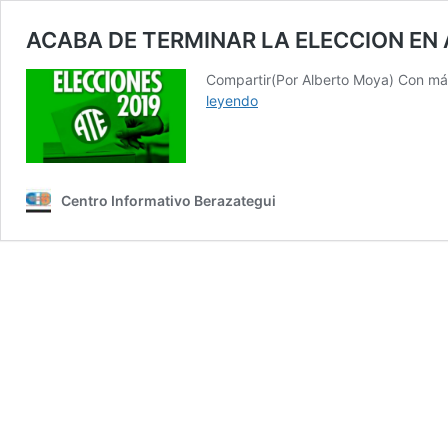
ACABA DE TERMINAR LA ELECCION EN 
Compartir(Por Alberto Moya) Con más
ACABA
leyendo
DE
TERMINAR
LA
ELECCION
Centro Informativo Berazategui
EN
ATE