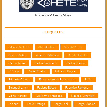
Notas de Alberto Moya
ETIQUETAS
Adrián Di Nucci
AhoraOnline
Alberto Moya
Alberto Sabini
Augusto Macario
BeraUnPaisTV
Cacho Javier
Carlos Siniscalchi
Carlos Sueldo
Crónica
Daniel Sueldo
Edgardo Boyraz
Eduardo Gómez
El Noticiero de Berazategui
El Sol
Emanuel Lynch
Fabiana Bosco
Federico Ramondi
Gogo Morete
Guillermo Troncoso
Horacio Verbitsky
Infosur
Jesús Ortega
Jorge Leal
Jorge Módica