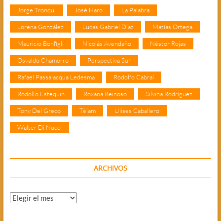
Jorge Tronqui
José Haro
La Palabra
Lorena González
Lucas Gabriel Díaz
Matías Ortega
Mauricio Bonfigli
Nicolás Avendaño
Néstor Rojas
Osvaldo Chamorro
Perspectiva Sur
Rafael Passalacqua Ledesma
Rodolfo Cabral
Rodolfo Estequin
Roxana Reinoso
Silvina Rodríguez
Tony Del Greco
Télam
Ulises Caballero
Walter Di Nucci
ARCHIVOS
Archivos