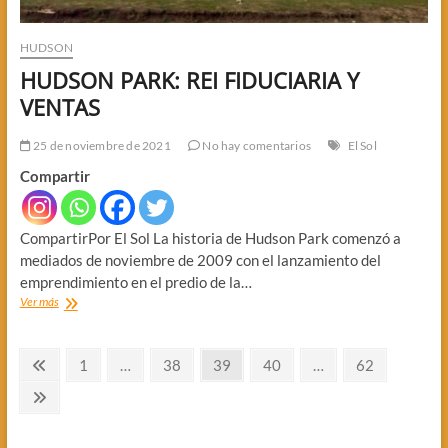
HUDSON
HUDSON PARK: REI FIDUCIARIA Y
VENTAS
25 de noviembre de 2021
No hay comentarios
El Sol
Compartir
CompartirPor El Sol La historia de Hudson Park comenzó a
mediados de noviembre de 2009 con el lanzamiento del
emprendimiento en el predio de la…
HUDSON
Ver más
PARK:
REI
Paginación
FIDUCIARIA
Página
Página
Página
Página
Página
Página
1
…
38
39
40
…
62
Y
anterior
de
VENTAS
Página
siguiente
entradas