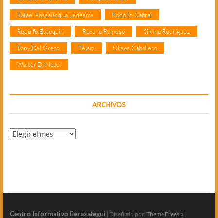
Rafael Passalacqua Ledesma
Rodolfo Cabral
Rodolfo Estequin
Roxana Reinoso
Silvina Rodríguez
Tony Del Greco
Télam
Ulises Caballero
Walter Di Nucci
ARCHIVOS
Archivos
Centro Informativo Berazategui
| Diseñado por:
Theme Freesia
|