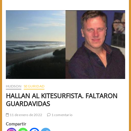
PARK:
DENUNCIAN
A
FASSI
LAVALLE
HUDSON
SEGURIDAD
HALLAN AL KITESURFISTA. FALTARON
GUARDAVIDAS
11 de enero de 2022
1 comentario
Compartir