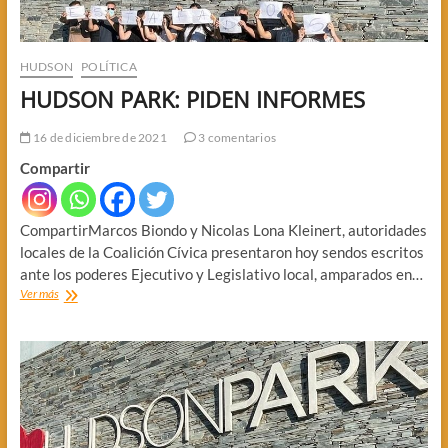
HUDSON
POLÍTICA
HUDSON PARK: PIDEN INFORMES
16 de diciembre de 2021
3 comentarios
Compartir
CompartirMarcos Biondo y Nicolas Lona Kleinert, autoridades
locales de la Coalición Cívica presentaron hoy sendos escritos
ante los poderes Ejecutivo y Legislativo local, amparados en…
HUDSON
Ver más
PARK:
PIDEN
INFORMES