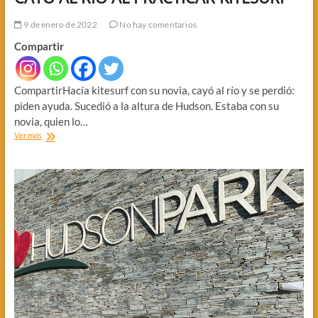
9 de enero de 2022
No hay comentarios
Compartir
CompartirHacía kitesurf con su novia, cayó al río y se perdió:
piden ayuda. Sucedió a la altura de Hudson. Estaba con su
novia, quien lo…
CAYO
Ver más
AL
RIO
AL
PRACTICAR
KITESURF