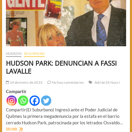
HUDSON
SEGURIDAD
HUDSON PARK: DENUNCIAN A FASSI
LAVALLE
14 de enero de 2022
No hay comentarios
Adrián Di Nucci
Compartir
Compartir(El Suburbano) Ingresó ante el Poder Judicial de
Quilmes la primera megadenuncia por la estafa en el barrio
cerrado Hudson Park, patrocinada por los letrados Osvaldo…
HUDSON
Ver más