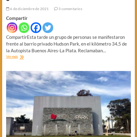
6 de diciembre de 2021
3 comentarios
Compartir
CompartirEsta tarde un grupo de personas se manifestaron
frente al barrio privado Hudson Park, en el kilómetro 34,5 de
la Autopista Buenos Aires-La Plata. Reclamaban…
¿MUSSI
Ver más
NO
PAGO
SU
CASA?