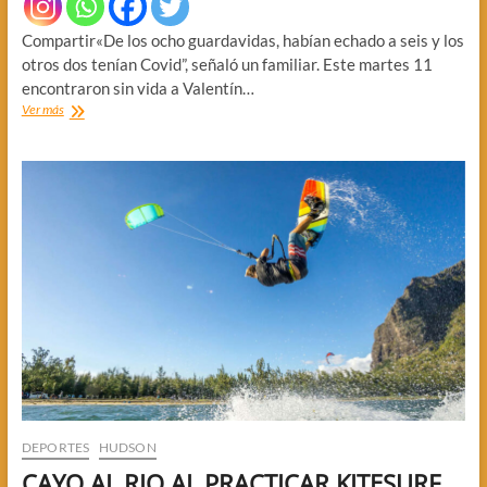
Compartir«De los ocho guardavidas, habían echado a seis y los
otros dos tenían Covid”, señaló un familiar. Este martes 11
encontraron sin vida a Valentín…
HALLAN
Ver más
AL
KITESURFISTA.
FALTARON
GUARDAVIDAS
DEPORTES
HUDSON
CAYO AL RIO AL PRACTICAR KITESURF