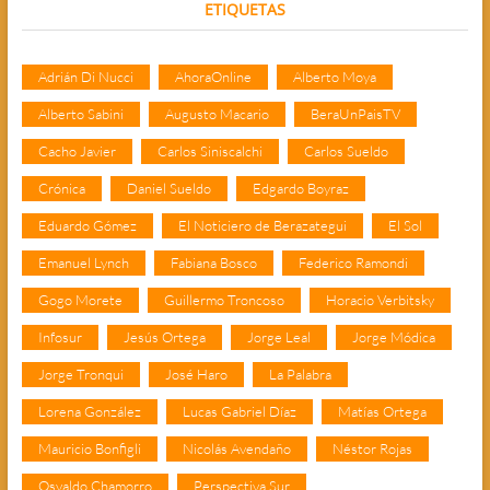
ETIQUETAS
Adrián Di Nucci
AhoraOnline
Alberto Moya
Alberto Sabini
Augusto Macario
BeraUnPaisTV
Cacho Javier
Carlos Siniscalchi
Carlos Sueldo
Crónica
Daniel Sueldo
Edgardo Boyraz
Eduardo Gómez
El Noticiero de Berazategui
El Sol
Emanuel Lynch
Fabiana Bosco
Federico Ramondi
Gogo Morete
Guillermo Troncoso
Horacio Verbitsky
Infosur
Jesús Ortega
Jorge Leal
Jorge Módica
Jorge Tronqui
José Haro
La Palabra
Lorena González
Lucas Gabriel Díaz
Matías Ortega
Mauricio Bonfigli
Nicolás Avendaño
Néstor Rojas
Osvaldo Chamorro
Perspectiva Sur