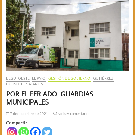
MUSSI
BEGUI OESTE
EL PATO
GESTIÓN DE GOBIERNO
GUTIÉRREZ
HUDSON
PLÁTANOS
POR EL FERIADO: GUARDIAS
MUNICIPALES
7 de diciembre de 2021
No hay comentarios
Compartir