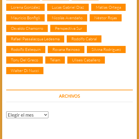
Lorena González
Lucas Gabriel Díaz
Matías Ortega
Mauricio Bonfigli
Nicolás Avendaño
Néstor Rojas
Osvaldo Chamorro
Perspectiva Sur
Rafael Passalacqua Ledesma
Rodolfo Cabral
Rodolfo Estequin
Roxana Reinoso
Silvina Rodríguez
Tony Del Greco
Télam
Ulises Caballero
Walter Di Nucci
ARCHIVOS
Archivos