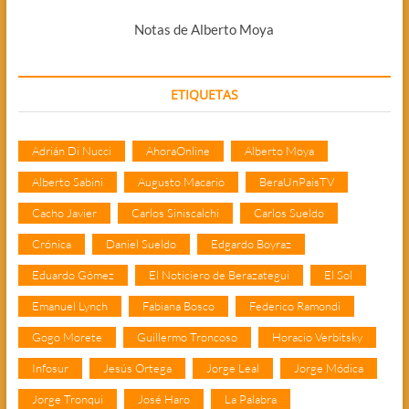
Notas de Alberto Moya
ETIQUETAS
Adrián Di Nucci
AhoraOnline
Alberto Moya
Alberto Sabini
Augusto Macario
BeraUnPaisTV
Cacho Javier
Carlos Siniscalchi
Carlos Sueldo
Crónica
Daniel Sueldo
Edgardo Boyraz
Eduardo Gómez
El Noticiero de Berazategui
El Sol
Emanuel Lynch
Fabiana Bosco
Federico Ramondi
Gogo Morete
Guillermo Troncoso
Horacio Verbitsky
Infosur
Jesús Ortega
Jorge Leal
Jorge Módica
Jorge Tronqui
José Haro
La Palabra