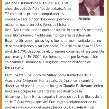
pasiones. Jubilado de Rigolleau a sus 58
años, después de 40 años de trabajo. A los
72 compró su primera computadora y
Avellón
empezó a escribir con dos dedos, pero de su
máquina, nacieron ocho libros de historia
local. Me retaba por no querer escribir, lo escuché y me animé,
en el libro número 7 edité una monografía de
Alejando
Bustillo
. Sin embargo, su logro fue haberme enseñado que no
debemos dejarnos pisar por nadie. Falleció en su casa el 18 de
abril de 1998, después de él, Orígenes comenzó otra etapa. Un
poco más gris. En 2004, fue homenajeado por la Asociación
colocando su nombre a la segunda jornada histórica de
Berazategui.
Prof.
Josefa S. Salviolo de Milán
: Socia fundadora de la
Asociación Orígenes. Por trabajo, dejó pronto la comisión
directiva. Al poco tiempo, se integró
Claudio Buffevant
, quien
llegaría a ocupar un lugar destacado dentro de la
historiografía de Berazategui, a través de sus tres libros de la
serie
El Berazategui que viví
. Fue un gran colaborador de la
primera museóloga del museo histórico:
Gabriela Vindel
,