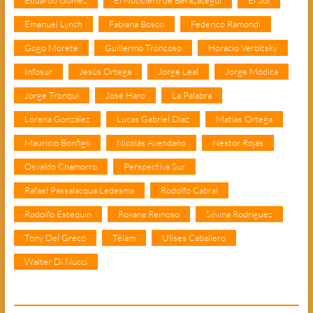
Eduardo Gómez
El Noticiero de Berazategui
El Sol
Emanuel Lynch
Fabiana Bosco
Federico Ramondi
Gogo Morete
Guillermo Troncoso
Horacio Verbitsky
Infosur
Jesús Ortega
Jorge Leal
Jorge Módica
Jorge Tronqui
José Haro
La Palabra
Lorena González
Lucas Gabriel Díaz
Matías Ortega
Mauricio Bonfigli
Nicolás Avendaño
Néstor Rojas
Osvaldo Chamorro
Perspectiva Sur
Rafael Passalacqua Ledesma
Rodolfo Cabral
Rodolfo Estequin
Roxana Reinoso
Silvina Rodríguez
Tony Del Greco
Télam
Ulises Caballero
Walter Di Nucci