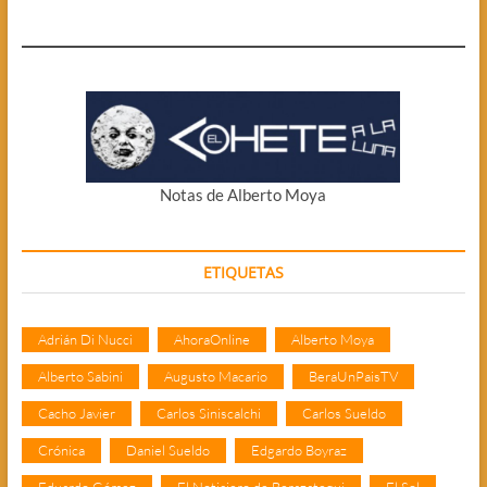
Notas de Alberto Moya
ETIQUETAS
Adrián Di Nucci
AhoraOnline
Alberto Moya
Alberto Sabini
Augusto Macario
BeraUnPaisTV
Cacho Javier
Carlos Siniscalchi
Carlos Sueldo
Crónica
Daniel Sueldo
Edgardo Boyraz