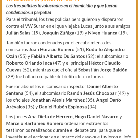
Los tres policías involucrados en el homicidio y que fueran
condenados a perpetua
Para el tribunal, los tres policías persiguieron y dispararon
contra el VW Suran en el que viajaba Lucas junto a sus amigos
Julián Salas
(19),
Joaquín Zúñiga
(19) y
Niven Huanca
(19).
También fueron condenados por el encubrimiento los
comisarios
Juan Horacio Romero
(51),
Rodolfo Alejandro
Ozán
(55) y
Fabián Alberto Du Santos
(52); el subcomisario
Roberto Orlando Inca
(47) y el principal
Héctor Claudio
Cuevas
(52), mientras que el oficial
Sebastián Jorge Baidón
(29) fue hallado culpable del delito de «torturas».
Fueron absueltos el comisario inspector
Daniel Alberto
Santana
(54), el subcomisario
Ramón Jesús Chocobar
(49) y
los oficiales
Jonathan Alexis Martínez
(35),
Angel Darío
Arévalos
(35) y
Daniel Rubén Espinosa
(34).
Los jueces
Ana Dieta de Herrero, Hugo Daniel Navarro
y
Marcelo Bartumeu Romero
ordenaron extraer los
testimonios realizados durante el debate oral para que se
investigue el accionar en el marco del caso que tuvieron el jefe