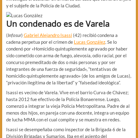
y el subjefe de la Policía de la Ciudad.
Un condenado es de Varela
(
Infosur
)
Gabriel Alejandro Isassi
(42) recibió condena a
cadena perpetua por el crimen de
Lucas González
. Se lo
condenó por «Homicidio quíntuplemente agravado por haber
sido cometido con arma de fuego, alevosía, odio racial, por el
concurso premeditado de dos o más personas y por ser
integrantes de una fuerza de seguridad», “tentativas de
homicidio quíntuplemente agravado» (de los amigos de Lucas),
“privación ilegítima de la libertad” y “falsedad ideológica”.
Isassi es vecino de Varela. Vive en el barrio Curva de Chávez;
hasta 2012 fue efectivo de la Policía Bonaerense. Luego,
comenzó a integrar la vieja Policía Metropolitana. Padre de al
menos dos hijos, en pareja con una docente, integra un equipo
de lucha MMA con el cual compite y se muestra en redes.
Isassi se desempeñaba como inspector de la Brigada 6 de la
División Brigadas y Sumarios. Iba en el asiento del