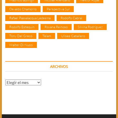
Osvaldo Chamorro
Perspectiva Sur
Rafael Passalacqua Ledesma
Rodolfo Cabral
Rodolfo Estequin
Roxana Reinoso
Silvina Rodríguez
Tony Del Greco
Télam
Ulises Caballero
Walter Di Nucci
ARCHIVOS
Archivos