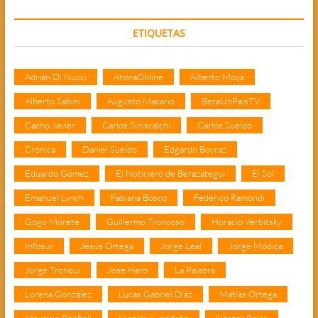
ETIQUETAS
Adrián Di Nucci
AhoraOnline
Alberto Moya
Alberto Sabini
Augusto Macario
BeraUnPaisTV
Cacho Javier
Carlos Siniscalchi
Carlos Sueldo
Crónica
Daniel Sueldo
Edgardo Boyraz
Eduardo Gómez
El Noticiero de Berazategui
El Sol
Emanuel Lynch
Fabiana Bosco
Federico Ramondi
Gogo Morete
Guillermo Troncoso
Horacio Verbitsky
Infosur
Jesús Ortega
Jorge Leal
Jorge Módica
Jorge Tronqui
José Haro
La Palabra
Lorena González
Lucas Gabriel Díaz
Matías Ortega
Mauricio Bonfigli
Nicolás Avendaño
Néstor Rojas