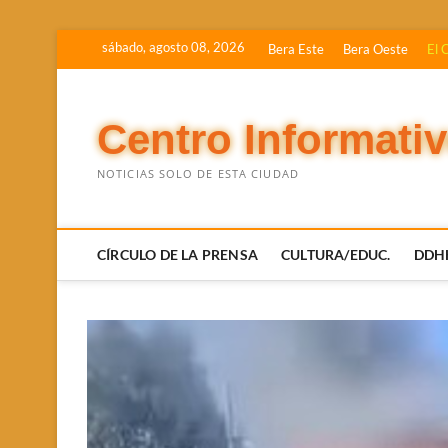
Saltar
sábado, agosto 08, 2026
Bera Este
Bera Oeste
El 
al
contenido
Centro Informati
NOTICIAS SOLO DE ESTA CIUDAD
CÍRCULO DE LA PRENSA
CULTURA/EDUC.
DDH