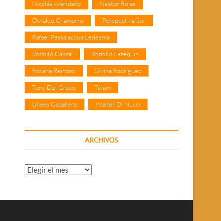
Nicolás Avendaño
Néstor Rojas
Osvaldo Chamorro
Perspectiva Sur
Rafael Passalacqua Ledesma
Rodolfo Cabral
Rodolfo Estequin
Roxana Reinoso
Silvina Rodríguez
Tony Del Greco
Télam
Ulises Caballero
Walter Di Nucci
ARCHIVOS
Archivos