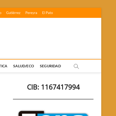
o
Gutiérrez
Pereyra
El Pato
TICA
SALUD/ECO
SEGURIDAD
CIB: 1167417994