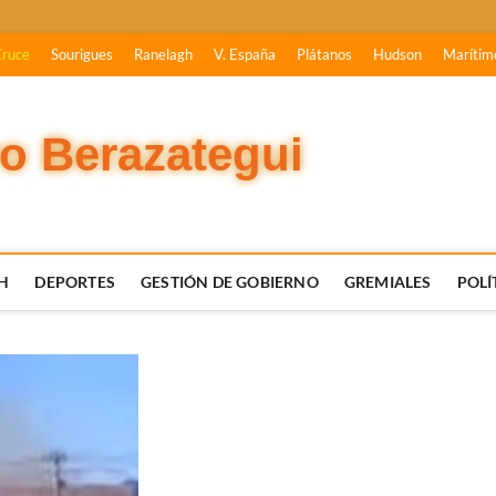
Cruce
Sourigues
Ranelagh
V. España
Plátanos
Hudson
Marítim
vo Berazategui
H
DEPORTES
GESTIÓN DE GOBIERNO
GREMIALES
POLÍ