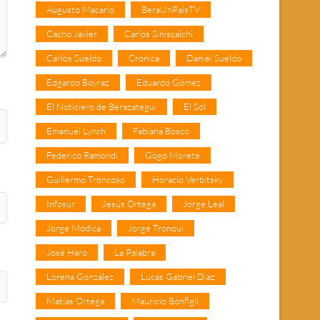
Augusto Macario
BeraUnPaisTV
Cacho Javier
Carlos Siniscalchi
Carlos Sueldo
Crónica
Daniel Sueldo
Edgardo Boyraz
Eduardo Gómez
El Noticiero de Berazategui
El Sol
Emanuel Lynch
Fabiana Bosco
Federico Ramondi
Gogo Morete
Guillermo Troncoso
Horacio Verbitsky
Infosur
Jesús Ortega
Jorge Leal
Jorge Módica
Jorge Tronqui
José Haro
La Palabra
Lorena González
Lucas Gabriel Díaz
Matías Ortega
Mauricio Bonfigli