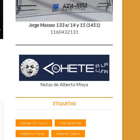
Jorge Masseo 133 e/ 14 y 15 (1451)
1160432131
Notas de Alberto Moya
ETIQUETAS
Adrián Di Nucci
AhoraOnline
Alberto Moya
Alberto Sabini