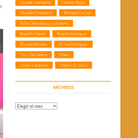
Nicolás Avendaño
Néstor Rojas
o
;
Osvaldo Chamorro
Perspectiva Sur
Rafael Passalacqua Ledesma
Rodolfo Cabral
Rodolfo Estequin
Roxana Reinoso
Silvina Rodríguez
Tony Del Greco
Télam
Ulises Caballero
Walter Di Nucci
ARCHIVOS
Archivos