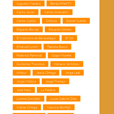
Augusto Macario
BeraUnPaisTV
Cacho Javier
Carlos Siniscalchi
Carlos Sueldo
Crónica
Daniel Sueldo
Edgardo Boyraz
Eduardo Gómez
El Noticiero de Berazategui
El Sol
Emanuel Lynch
Fabiana Bosco
Federico Ramondi
Gogo Morete
Guillermo Troncoso
Horacio Verbitsky
Infosur
Jesús Ortega
Jorge Leal
Jorge Módica
Jorge Tronqui
José Haro
La Palabra
Lorena González
Lucas Gabriel Díaz
Matías Ortega
Mauricio Bonfigli