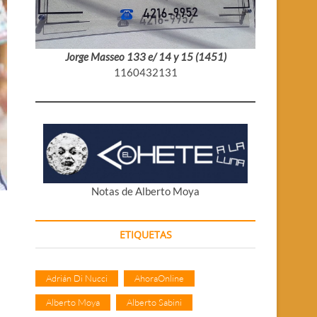
Jorge Masseo 133 e/ 14 y 15 (1451)
1160432131
Notas de Alberto Moya
ETIQUETAS
Adrián Di Nucci
AhoraOnline
Alberto Moya
Alberto Sabini