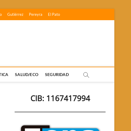
o
Gutiérrez
Pereyra
El Pato
TICA
SALUD/ECO
SEGURIDAD
CIB: 1167417994