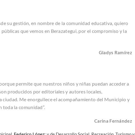
sde su gestión, en nombre de la comunidad educativa, quiero
as públicas que vemos en Berazategui, por el compromiso y la
Gladys Ramírez
e porque permite que nuestros niños y niñas puedan acceder a
on producidos por editoriales y autores locales,
da ciudad. Me enorgullece el acompañamiento del Municipio y
n toda la comunidad”.
Carina Fernández
nicipal,
Federico López
; y de Desarrollo Social, Recreación, Turismo y