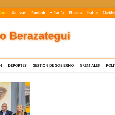
Cruce
Sourigues
Ranelagh
V. España
Plátanos
Hudson
Marítim
vo Berazategui
H
DEPORTES
GESTIÓN DE GOBIERNO
GREMIALES
POLÍ