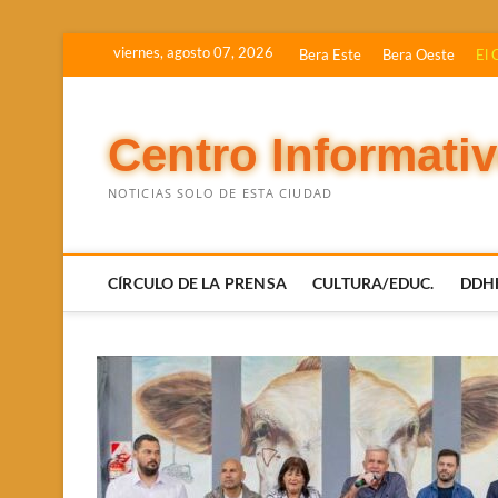
Saltar
viernes, agosto 07, 2026
Bera Este
Bera Oeste
El 
al
contenido
Centro Informati
NOTICIAS SOLO DE ESTA CIUDAD
CÍRCULO DE LA PRENSA
CULTURA/EDUC.
DDH