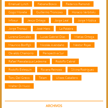
Emanuel Lynch
Fabiana Bosco
Federico Ramondi
Gogo Morete
Guillermo Troncoso
Horacio Verbitsky
Infosur
Jesús Ortega
Jorge Leal
Jorge Módica
Jorge Tronqui
José Haro
La Palabra
Lorena González
Lucas Gabriel Díaz
Matías Ortega
Mauricio Bonfigli
Nicolás Avendaño
Néstor Rojas
Osvaldo Chamorro
Perspectiva Sur
Rafael Passalacqua Ledesma
Rodolfo Cabral
Rodolfo Estequin
Roxana Reinoso
Silvina Rodríguez
Tony Del Greco
Télam
Ulises Caballero
Walter Di Nucci
ARCHIVOS