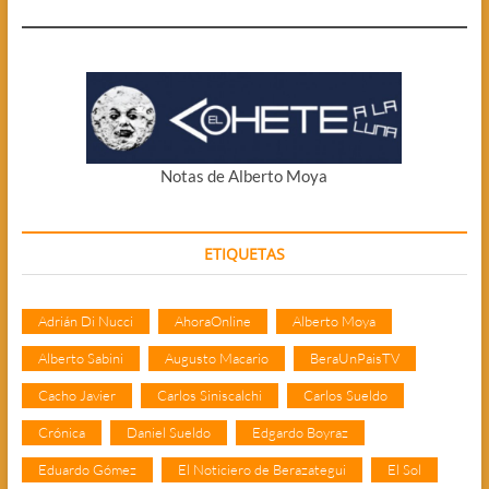
Notas de Alberto Moya
ETIQUETAS
Adrián Di Nucci
AhoraOnline
Alberto Moya
Alberto Sabini
Augusto Macario
BeraUnPaisTV
Cacho Javier
Carlos Siniscalchi
Carlos Sueldo
Crónica
Daniel Sueldo
Edgardo Boyraz
Eduardo Gómez
El Noticiero de Berazategui
El Sol