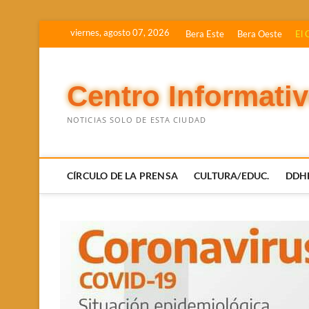
Saltar
viernes, agosto 07, 2026
Bera Este
Bera Oeste
El 
al
contenido
Centro Informati
NOTICIAS SOLO DE ESTA CIUDAD
CÍRCULO DE LA PRENSA
CULTURA/EDUC.
DDH