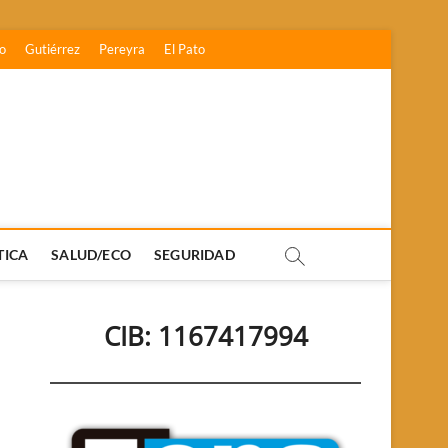
o
Gutiérrez
Pereyra
El Pato
TICA
SALUD/ECO
SEGURIDAD
CIB: 1167417994