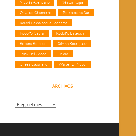
Nicolás Avendaño
Néstor Rojas
Osvaldo Chamorro
Perspectiva Sur
Rafael Passalacqua Ledesma
Rodolfo Cabral
Rodolfo Estequin
Roxana Reinoso
Silvina Rodríguez
Tony Del Greco
Télam
Ulises Caballero
Walter Di Nucci
ARCHIVOS
Archivos