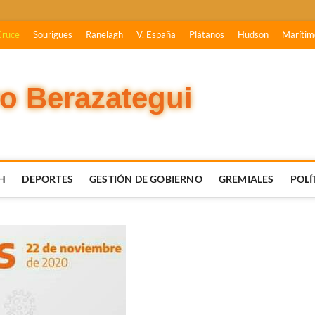
Cruce
Sourigues
Ranelagh
V. España
Plátanos
Hudson
Marítim
vo Berazategui
H
DEPORTES
GESTIÓN DE GOBIERNO
GREMIALES
POLÍ