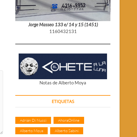
Jorge Masseo 133 e/ 14 y 15 (1451)
1160432131
Notas de Alberto Moya
ETIQUETAS
Adrián Di Nucci
AhoraOnline
Alberto Moya
Alberto Sabini