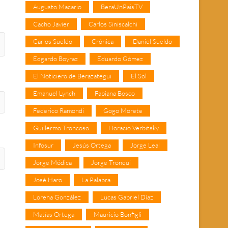
Augusto Macario
BeraUnPaisTV
Cacho Javier
Carlos Siniscalchi
Carlos Sueldo
Crónica
Daniel Sueldo
Edgardo Boyraz
Eduardo Gómez
El Noticiero de Berazategui
El Sol
Emanuel Lynch
Fabiana Bosco
Federico Ramondi
Gogo Morete
Guillermo Troncoso
Horacio Verbitsky
Infosur
Jesús Ortega
Jorge Leal
Jorge Módica
Jorge Tronqui
José Haro
La Palabra
Lorena González
Lucas Gabriel Díaz
Matías Ortega
Mauricio Bonfigli