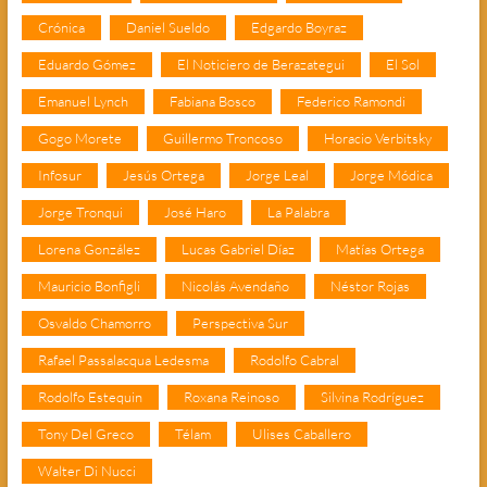
Crónica
Daniel Sueldo
Edgardo Boyraz
Eduardo Gómez
El Noticiero de Berazategui
El Sol
Emanuel Lynch
Fabiana Bosco
Federico Ramondi
Gogo Morete
Guillermo Troncoso
Horacio Verbitsky
Infosur
Jesús Ortega
Jorge Leal
Jorge Módica
Jorge Tronqui
José Haro
La Palabra
Lorena González
Lucas Gabriel Díaz
Matías Ortega
Mauricio Bonfigli
Nicolás Avendaño
Néstor Rojas
Osvaldo Chamorro
Perspectiva Sur
Rafael Passalacqua Ledesma
Rodolfo Cabral
Rodolfo Estequin
Roxana Reinoso
Silvina Rodríguez
Tony Del Greco
Télam
Ulises Caballero
Walter Di Nucci