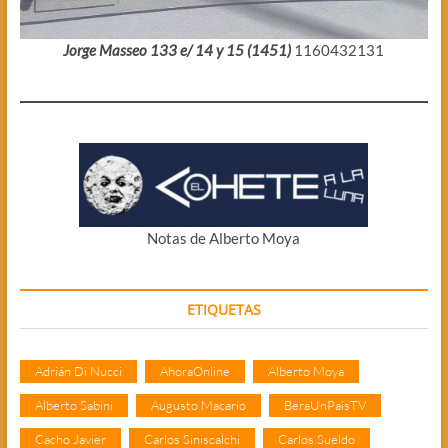
Jorge Masseo 133 e/ 14 y 15 (1451)
1160432131
Notas de Alberto Moya
ETIQUETAS
Adrián Di Nucci
AhoraOnline
Alberto Moya
Alberto Sabini
Augusto Macario
BeraUnPaisTV
Cacho Javier
Carlos Siniscalchi
Carlos Sueldo