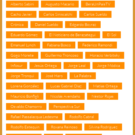
Alberto Sabini
Augusto Macario
BeraUnPaisTV
Cacho Javier
Carlos Siniscalchi
Carlos Sueldo
Crónica
Daniel Sueldo
Edgardo Boyraz
Eduardo Gómez
El Noticiero de Berazategui
El Sol
Emanuel Lynch
Fabiana Bosco
Federico Ramondi
Gogo Morete
Guillermo Troncoso
Horacio Verbitsky
Infosur
Jesús Ortega
Jorge Leal
Jorge Módica
Jorge Tronqui
José Haro
La Palabra
Lorena González
Lucas Gabriel Díaz
Matías Ortega
Mauricio Bonfigli
Nicolás Avendaño
Néstor Rojas
Osvaldo Chamorro
Perspectiva Sur
Rafael Passalacqua Ledesma
Rodolfo Cabral
Rodolfo Estequin
Roxana Reinoso
Silvina Rodríguez