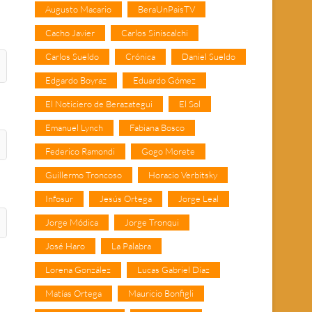
Augusto Macario
BeraUnPaisTV
Cacho Javier
Carlos Siniscalchi
Carlos Sueldo
Crónica
Daniel Sueldo
Edgardo Boyraz
Eduardo Gómez
El Noticiero de Berazategui
El Sol
Emanuel Lynch
Fabiana Bosco
Federico Ramondi
Gogo Morete
Guillermo Troncoso
Horacio Verbitsky
Infosur
Jesús Ortega
Jorge Leal
Jorge Módica
Jorge Tronqui
José Haro
La Palabra
Lorena González
Lucas Gabriel Díaz
Matías Ortega
Mauricio Bonfigli