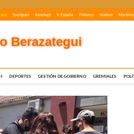
ruce
Sourigues
Ranelagh
V. España
Plátanos
Hudson
Marítim
vo Berazategui
H
DEPORTES
GESTIÓN DE GOBIERNO
GREMIALES
POLÍ