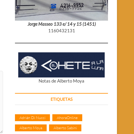
Jorge Masseo 133 e/ 14 y 15 (1451)
1160432131
Notas de Alberto Moya
ETIQUETAS
Adrián Di Nucci
AhoraOnline
Alberto Moya
Alberto Sabini