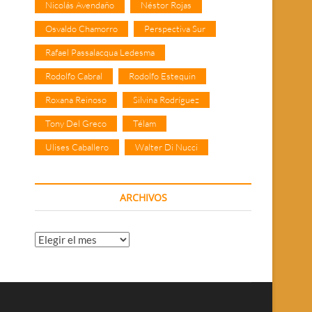
Nicolás Avendaño
Néstor Rojas
Osvaldo Chamorro
Perspectiva Sur
Rafael Passalacqua Ledesma
Rodolfo Cabral
Rodolfo Estequin
Roxana Reinoso
Silvina Rodríguez
Tony Del Greco
Télam
Ulises Caballero
Walter Di Nucci
ARCHIVOS
Archivos