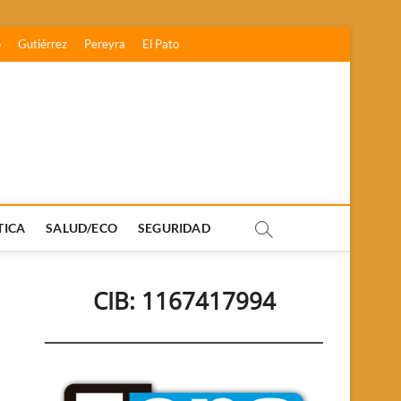
o
Gutiérrez
Pereyra
El Pato
TICA
SALUD/ECO
SEGURIDAD
CIB: 1167417994