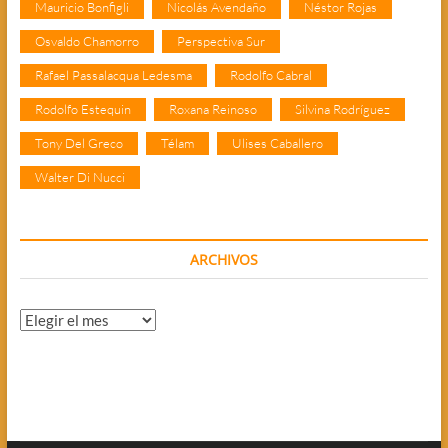
Mauricio Bonfigli
Nicolás Avendaño
Néstor Rojas
Osvaldo Chamorro
Perspectiva Sur
Rafael Passalacqua Ledesma
Rodolfo Cabral
Rodolfo Estequin
Roxana Reinoso
Silvina Rodríguez
Tony Del Greco
Télam
Ulises Caballero
Walter Di Nucci
ARCHIVOS
Archivos