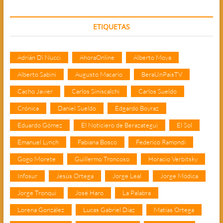
ETIQUETAS
Adrián Di Nucci
AhoraOnline
Alberto Moya
Alberto Sabini
Augusto Macario
BeraUnPaisTV
Cacho Javier
Carlos Siniscalchi
Carlos Sueldo
Crónica
Daniel Sueldo
Edgardo Boyraz
Eduardo Gómez
El Noticiero de Berazategui
El Sol
Emanuel Lynch
Fabiana Bosco
Federico Ramondi
Gogo Morete
Guillermo Troncoso
Horacio Verbitsky
Infosur
Jesús Ortega
Jorge Leal
Jorge Módica
Jorge Tronqui
José Haro
La Palabra
Lorena González
Lucas Gabriel Díaz
Matías Ortega