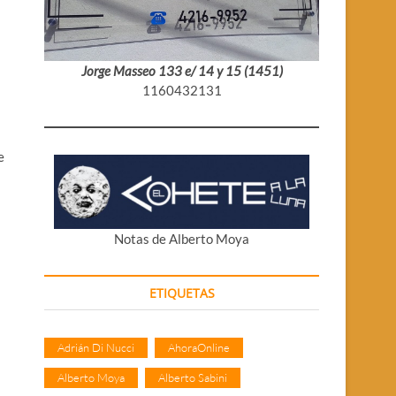
Jorge Masseo 133 e/ 14 y 15 (1451)
1160432131
e
Notas de Alberto Moya
ETIQUETAS
Adrián Di Nucci
AhoraOnline
Alberto Moya
Alberto Sabini