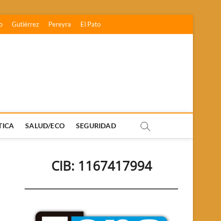
o
Gutiérrez
Pereyra
El Pato
TICA
SALUD/ECO
SEGURIDAD
CIB: 1167417994