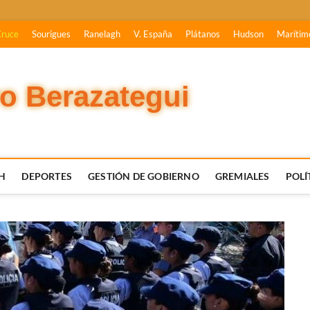
Cruce
Sourigues
Ranelagh
V. España
Plátanos
Hudson
Marítim
vo Berazategui
H
DEPORTES
GESTIÓN DE GOBIERNO
GREMIALES
POLÍ