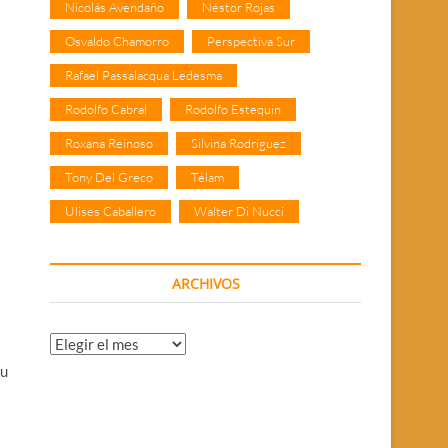
Nicolás Avendaño
Néstor Rojas
Osvaldo Chamorro
Perspectiva Sur
Rafael Passalacqua Ledesma
Rodolfo Cabral
Rodolfo Estequin
Roxana Reinoso
Silvina Rodríguez
Tony Del Greco
Télam
Ulises Caballero
Walter Di Nucci
ARCHIVOS
Archivos
su