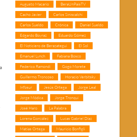
Augusto Macario
BeraUnPaisTV
Cacho Javier
Carlos Siniscalchi
Carlos Sueldo
Crónica
Daniel Sueldo
Edgardo Boyraz
Eduardo Gómez
El Noticiero de Berazategui
El Sol
Emanuel Lynch
Fabiana Bosco
Federico Ramondi
Gogo Morete
ba
Guillermo Troncoso
Horacio Verbitsky
Infosur
Jesús Ortega
Jorge Leal
Jorge Módica
Jorge Tronqui
e
José Haro
La Palabra
Lorena González
Lucas Gabriel Díaz
Matías Ortega
Mauricio Bonfigli