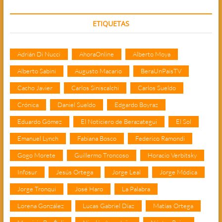
ETIQUETAS
Adrián Di Nucci
AhoraOnline
Alberto Moya
Alberto Sabini
Augusto Macario
BeraUnPaisTV
Cacho Javier
Carlos Siniscalchi
Carlos Sueldo
Crónica
Daniel Sueldo
Edgardo Boyraz
Eduardo Gómez
El Noticiero de Berazategui
El Sol
Emanuel Lynch
Fabiana Bosco
Federico Ramondi
Gogo Morete
Guillermo Troncoso
Horacio Verbitsky
Infosur
Jesús Ortega
Jorge Leal
Jorge Módica
Jorge Tronqui
José Haro
La Palabra
Lorena González
Lucas Gabriel Díaz
Matías Ortega