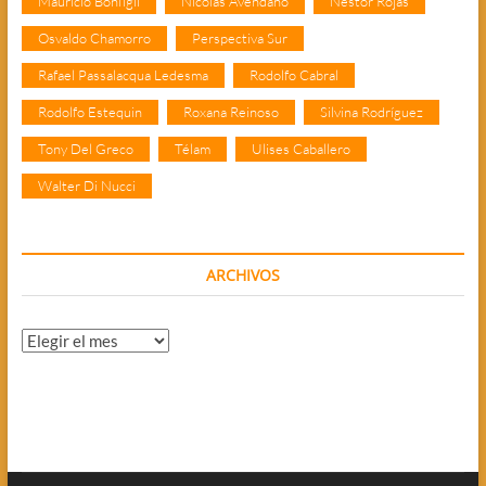
Mauricio Bonfigli
Nicolás Avendaño
Néstor Rojas
Osvaldo Chamorro
Perspectiva Sur
Rafael Passalacqua Ledesma
Rodolfo Cabral
Rodolfo Estequin
Roxana Reinoso
Silvina Rodríguez
Tony Del Greco
Télam
Ulises Caballero
Walter Di Nucci
ARCHIVOS
Archivos