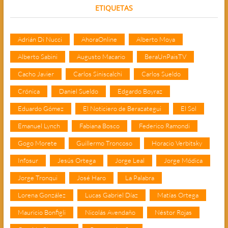
ETIQUETAS
Adrián Di Nucci
AhoraOnline
Alberto Moya
Alberto Sabini
Augusto Macario
BeraUnPaisTV
Cacho Javier
Carlos Siniscalchi
Carlos Sueldo
Crónica
Daniel Sueldo
Edgardo Boyraz
Eduardo Gómez
El Noticiero de Berazategui
El Sol
Emanuel Lynch
Fabiana Bosco
Federico Ramondi
Gogo Morete
Guillermo Troncoso
Horacio Verbitsky
Infosur
Jesús Ortega
Jorge Leal
Jorge Módica
Jorge Tronqui
José Haro
La Palabra
Lorena González
Lucas Gabriel Díaz
Matías Ortega
Mauricio Bonfigli
Nicolás Avendaño
Néstor Rojas