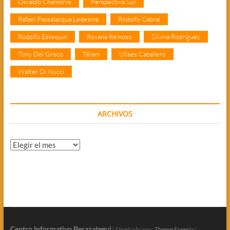
Osvaldo Chamorro
Perspectiva Sur
Rafael Passalacqua Ledesma
Rodolfo Cabral
Rodolfo Estequin
Roxana Reinoso
Silvina Rodríguez
Tony Del Greco
Télam
Ulises Caballero
Walter Di Nucci
ARCHIVOS
Archivos
Centro Informativo Berazategui
| Diseñado por:
Theme Freesia
|