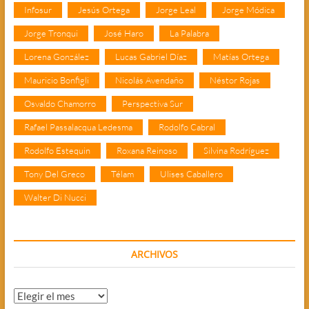
Infosur
Jesús Ortega
Jorge Leal
Jorge Módica
Jorge Tronqui
José Haro
La Palabra
Lorena González
Lucas Gabriel Díaz
Matías Ortega
Mauricio Bonfigli
Nicolás Avendaño
Néstor Rojas
Osvaldo Chamorro
Perspectiva Sur
Rafael Passalacqua Ledesma
Rodolfo Cabral
Rodolfo Estequin
Roxana Reinoso
Silvina Rodríguez
Tony Del Greco
Télam
Ulises Caballero
Walter Di Nucci
ARCHIVOS
Archivos