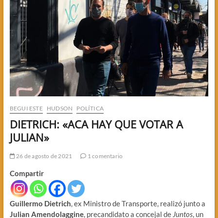
BEGUI ESTE
HUDSON
POLÍTICA
DIETRICH: «ACA HAY QUE VOTAR A
JULIAN»
26 de agosto de 2021
1 comentario
Compartir
Guillermo Dietrich
, ex Ministro de Transporte, realizó junto a
Julian Amendolaggine
, precandidato a concejal de
Juntos
, un