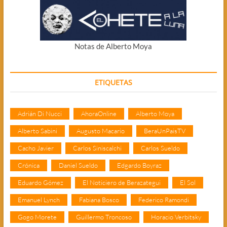
Notas de Alberto Moya
ETIQUETAS
Adrián Di Nucci
AhoraOnline
Alberto Moya
Alberto Sabini
Augusto Macario
BeraUnPaisTV
Cacho Javier
Carlos Siniscalchi
Carlos Sueldo
Crónica
Daniel Sueldo
Edgardo Boyraz
Eduardo Gómez
El Noticiero de Berazategui
El Sol
Emanuel Lynch
Fabiana Bosco
Federico Ramondi
Gogo Morete
Guillermo Troncoso
Horacio Verbitsky