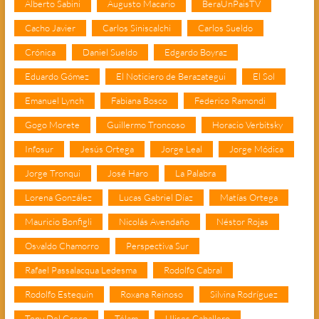
Alberto Sabini
Augusto Macario
BeraUnPaisTV
Cacho Javier
Carlos Siniscalchi
Carlos Sueldo
Crónica
Daniel Sueldo
Edgardo Boyraz
Eduardo Gómez
El Noticiero de Berazategui
El Sol
Emanuel Lynch
Fabiana Bosco
Federico Ramondi
Gogo Morete
Guillermo Troncoso
Horacio Verbitsky
Infosur
Jesús Ortega
Jorge Leal
Jorge Módica
Jorge Tronqui
José Haro
La Palabra
Lorena González
Lucas Gabriel Díaz
Matías Ortega
Mauricio Bonfigli
Nicolás Avendaño
Néstor Rojas
Osvaldo Chamorro
Perspectiva Sur
Rafael Passalacqua Ledesma
Rodolfo Cabral
Rodolfo Estequin
Roxana Reinoso
Silvina Rodríguez
Tony Del Greco
Télam
Ulises Caballero