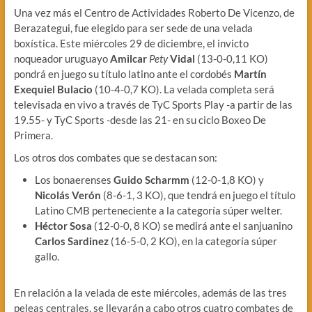
Una vez más el Centro de Actividades Roberto De Vicenzo, de
Berazategui, fue elegido para ser sede de una velada
boxística. Este miércoles 29 de diciembre, el invicto
noqueador uruguayo
Amilcar
Pety
Vidal
(13-0-0,11 KO)
pondrá en juego su título latino ante el cordobés
Martín
Exequiel Bulacio
(10-4-0,7 KO). La velada completa será
televisada en vivo a través de TyC Sports Play -a partir de las
19.55- y TyC Sports -desde las 21- en su ciclo Boxeo De
Primera.
Los otros dos combates que se destacan son:
Los bonaerenses
Guido Scharmm
(12-0-1,8 KO) y
Nicolás Verón
(8-6-1, 3 KO), que tendrá en juego el título
Latino CMB perteneciente a la categoría súper welter.
Héctor Sosa
(12-0-0, 8 KO) se medirá ante el sanjuanino
Carlos Sardinez
(16-5-0, 2 KO), en la categoría súper
gallo.
En relación a la velada de este miércoles, además de las tres
peleas centrales, se llevarán a cabo otros cuatro combates de