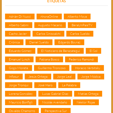
ETIQUETAS
Adrián Di Nucci
AhoraOnline
Alberto Moya
Alberto Sabini
Augusto Macario
BeraUnPaisTV
Cacho Javier
Carlos Siniscalchi
Carlos Sueldo
Crónica
Daniel Sueldo
Edgardo Boyraz
Eduardo Gómez
El Noticiero de Berazategui
El Sol
Emanuel Lynch
Fabiana Bosco
Federico Ramondi
Gogo Morete
Guillermo Troncoso
Horacio Verbitsky
Infosur
Jesús Ortega
Jorge Leal
Jorge Módica
Jorge Tronqui
José Haro
La Palabra
Lorena González
Lucas Gabriel Díaz
Matías Ortega
Mauricio Bonfigli
Nicolás Avendaño
Néstor Rojas
Osvaldo Chamorro
Perspectiva Sur