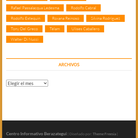
Rafael Passalacqua Ledesma
Rodolfo Cabral
Rodolfo Estequin
Roxana Reinoso
Silvina Rodríguez
Tony Del Greco
Télam
Ulises Caballero
Walter Di Nucci
ARCHIVOS
Archivos
Centro Informativo Berazategui
| Diseñado por:
Theme Freesia
|