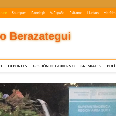
Cruce
Sourigues
Ranelagh
V. España
Plátanos
Hudson
Marítim
vo Berazategui
H
DEPORTES
GESTIÓN DE GOBIERNO
GREMIALES
POLÍ