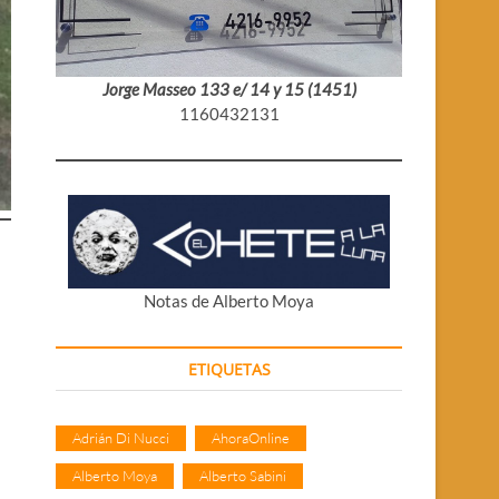
Jorge Masseo 133 e/ 14 y 15 (1451)
1160432131
Notas de Alberto Moya
ETIQUETAS
Adrián Di Nucci
AhoraOnline
Alberto Moya
Alberto Sabini