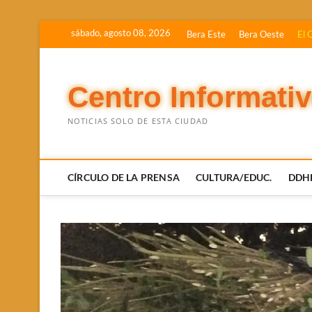
Saltar
sábado, agosto 08, 2026
Bera Este
Bera Oeste
El 
al
contenido
Centro Informati
NOTICIAS SOLO DE ESTA CIUDAD
CÍRCULO DE LA PRENSA
CULTURA/EDUC.
DDH