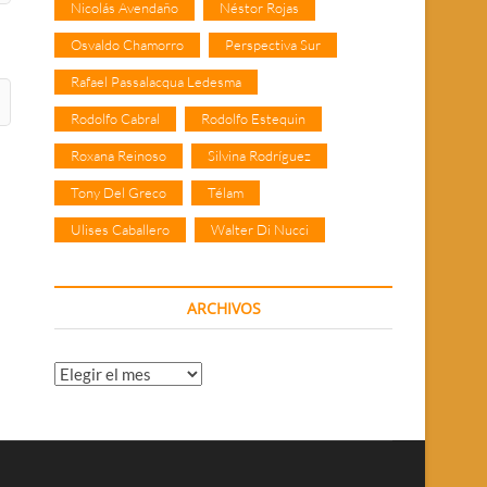
Nicolás Avendaño
Néstor Rojas
Osvaldo Chamorro
Perspectiva Sur
Rafael Passalacqua Ledesma
Rodolfo Cabral
Rodolfo Estequin
Roxana Reinoso
Silvina Rodríguez
Tony Del Greco
Télam
Ulises Caballero
Walter Di Nucci
ARCHIVOS
Archivos