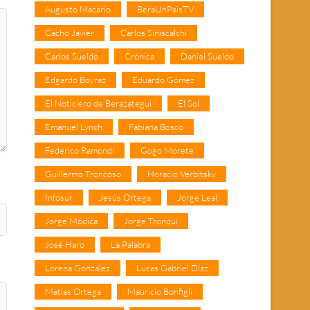
Augusto Macario
BeraUnPaisTV
Cacho Javier
Carlos Siniscalchi
Carlos Sueldo
Crónica
Daniel Sueldo
Edgardo Boyraz
Eduardo Gómez
El Noticiero de Berazategui
El Sol
Emanuel Lynch
Fabiana Bosco
Federico Ramondi
Gogo Morete
Guillermo Troncoso
Horacio Verbitsky
Infosur
Jesús Ortega
Jorge Leal
Jorge Módica
Jorge Tronqui
José Haro
La Palabra
Lorena González
Lucas Gabriel Díaz
Matías Ortega
Mauricio Bonfigli