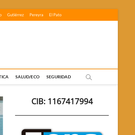
o
Gutiérrez
Pereyra
El Pato
TICA
SALUD/ECO
SEGURIDAD
CIB: 1167417994