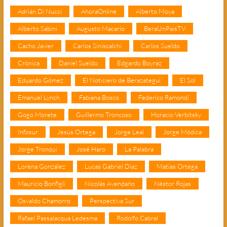
Adrián Di Nucci
AhoraOnline
Alberto Moya
Alberto Sabini
Augusto Macario
BeraUnPaisTV
Cacho Javier
Carlos Siniscalchi
Carlos Sueldo
Crónica
Daniel Sueldo
Edgardo Boyraz
Eduardo Gómez
El Noticiero de Berazategui
El Sol
Emanuel Lynch
Fabiana Bosco
Federico Ramondi
Gogo Morete
Guillermo Troncoso
Horacio Verbitsky
Infosur
Jesús Ortega
Jorge Leal
Jorge Módica
Jorge Tronqui
José Haro
La Palabra
Lorena González
Lucas Gabriel Díaz
Matías Ortega
Mauricio Bonfigli
Nicolás Avendaño
Néstor Rojas
Osvaldo Chamorro
Perspectiva Sur
Rafael Passalacqua Ledesma
Rodolfo Cabral