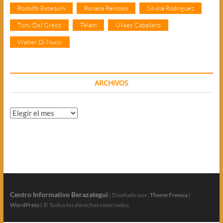
Rodolfo Estequin
Roxana Reinoso
Silvina Rodríguez
Tony Del Greco
Télam
Ulises Caballero
Walter Di Nucci
ARCHIVOS
Archivos
Centro Informativo Berazategui
| Diseñado por:
Theme Freesia
|
WordPress
| © Todos los derechos reservados