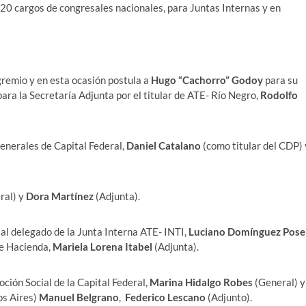
20 cargos de congresales nacionales, para Juntas Internas y en
gremio y en esta ocasión postula a
Hugo “Cachorro” Godoy
para su
ra la Secretaría Adjunta por el titular de ATE- Río Negro,
Rodolfo
Generales de Capital Federal,
Daniel Catalano
(como titular del CDP) 
ral) y
Dora Martínez
(Adjunta).
 al delegado de la Junta Interna ATE- INTI,
Luciano Domínguez Pose
de Hacienda,
Mariela Lorena Itabel
(Adjunta).
ción Social de la Capital Federal,
Marina Hidalgo Robes
(General) y
os Aires)
Manuel Belgrano
,
Federico Lescano
(Adjunto).