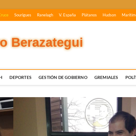
Cruce
Sourigues
Ranelagh
V. España
Plátanos
Hudson
Marítim
vo Berazategui
H
DEPORTES
GESTIÓN DE GOBIERNO
GREMIALES
POLÍ