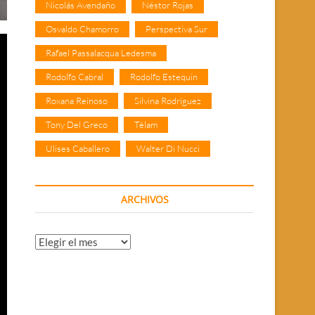
Nicolás Avendaño
Néstor Rojas
Osvaldo Chamorro
Perspectiva Sur
Rafael Passalacqua Ledesma
Rodolfo Cabral
Rodolfo Estequin
Roxana Reinoso
Silvina Rodríguez
Tony Del Greco
Télam
Ulises Caballero
Walter Di Nucci
ARCHIVOS
Archivos