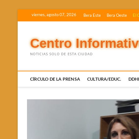
Saltar
viernes, agosto 07, 2026
Bera Este
Bera Oeste
El 
al
contenido
Centro Informati
NOTICIAS SOLO DE ESTA CIUDAD
CÍRCULO DE LA PRENSA
CULTURA/EDUC.
DDH