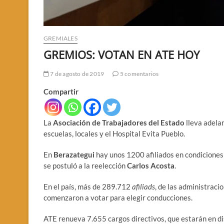
GREMIALES
GREMIOS: VOTAN EN ATE HOY
7 de agosto de 2019
5 comentarios
Compartir
La
Asociación de Trabajadores del Estado
lleva adelan
escuelas, locales y el Hospital Evita Pueblo.
En
Berazategui
hay unos 1200 afiliados en condiciones d
se postuló a la reelección
Carlos Acosta
.
En el país, más de 289.712
afiliads
, de las administraci
comenzaron a votar para elegir conducciones.
ATE renueva 7.655 cargos directivos, que estarán en di