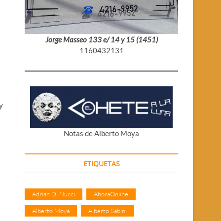
Jorge Masseo 133 e/ 14 y 15 (1451)
1160432131
y
Notas de Alberto Moya
ETIQUETAS
Adrián Di Nucci
AhoraOnline
Alberto Moya
Alberto Sabini