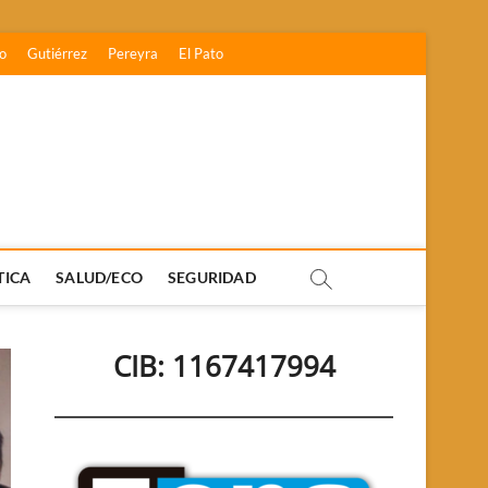
o
Gutiérrez
Pereyra
El Pato
TICA
SALUD/ECO
SEGURIDAD
CIB: 1167417994