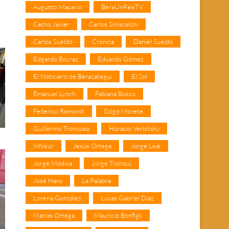
Augusto Macario
BeraUnPaisTV
Cacho Javier
Carlos Siniscalchi
Carlos Sueldo
Crónica
Daniel Sueldo
Edgardo Boyraz
Eduardo Gómez
El Noticiero de Berazategui
El Sol
Emanuel Lynch
Fabiana Bosco
Federico Ramondi
Gogo Morete
Guillermo Troncoso
Horacio Verbitsky
Infosur
Jesús Ortega
Jorge Leal
Jorge Módica
Jorge Tronqui
José Haro
La Palabra
Lorena González
Lucas Gabriel Díaz
Matías Ortega
Mauricio Bonfigli