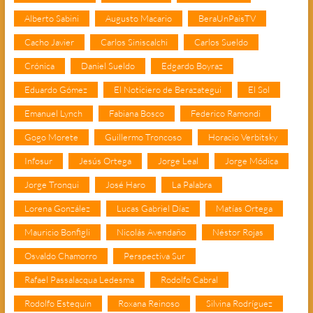
Alberto Sabini
Augusto Macario
BeraUnPaisTV
Cacho Javier
Carlos Siniscalchi
Carlos Sueldo
Crónica
Daniel Sueldo
Edgardo Boyraz
Eduardo Gómez
El Noticiero de Berazategui
El Sol
Emanuel Lynch
Fabiana Bosco
Federico Ramondi
Gogo Morete
Guillermo Troncoso
Horacio Verbitsky
Infosur
Jesús Ortega
Jorge Leal
Jorge Módica
Jorge Tronqui
José Haro
La Palabra
Lorena González
Lucas Gabriel Díaz
Matías Ortega
Mauricio Bonfigli
Nicolás Avendaño
Néstor Rojas
Osvaldo Chamorro
Perspectiva Sur
Rafael Passalacqua Ledesma
Rodolfo Cabral
Rodolfo Estequin
Roxana Reinoso
Silvina Rodríguez