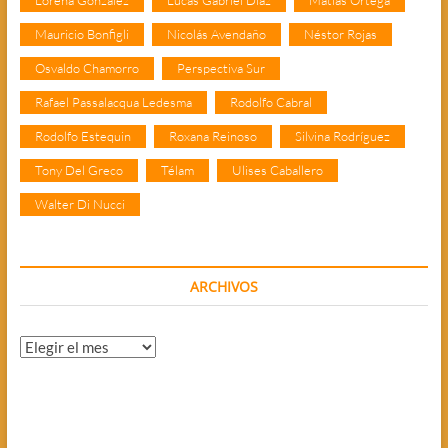
Mauricio Bonfigli
Nicolás Avendaño
Néstor Rojas
Osvaldo Chamorro
Perspectiva Sur
Rafael Passalacqua Ledesma
Rodolfo Cabral
Rodolfo Estequin
Roxana Reinoso
Silvina Rodríguez
Tony Del Greco
Télam
Ulises Caballero
Walter Di Nucci
ARCHIVOS
Archivos