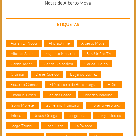
Notas de Alberto Moya
ETIQUETAS
Adrián Di Nucci
AhoraOnline
Alberto Moya
Alberto Sabini
Augusto Macario
BeraUnPaisTV
Cacho Javier
Carlos Siniscalchi
Carlos Sueldo
Crónica
Daniel Sueldo
Edgardo Boyraz
Eduardo Gómez
El Noticiero de Berazategui
El Sol
Emanuel Lynch
Fabiana Bosco
Federico Ramondi
Gogo Morete
Guillermo Troncoso
Horacio Verbitsky
Infosur
Jesús Ortega
Jorge Leal
Jorge Módica
Jorge Tronqui
José Haro
La Palabra
Lorena González
Lucas Gabriel Díaz
Matías Ortega