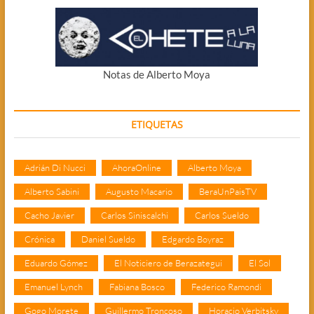
Notas de Alberto Moya
ETIQUETAS
Adrián Di Nucci
AhoraOnline
Alberto Moya
Alberto Sabini
Augusto Macario
BeraUnPaisTV
Cacho Javier
Carlos Siniscalchi
Carlos Sueldo
Crónica
Daniel Sueldo
Edgardo Boyraz
Eduardo Gómez
El Noticiero de Berazategui
El Sol
Emanuel Lynch
Fabiana Bosco
Federico Ramondi
Gogo Morete
Guillermo Troncoso
Horacio Verbitsky