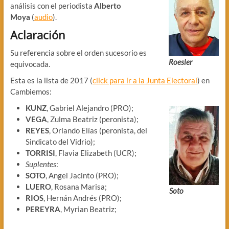
análisis con el periodista
Alberto
Moya
(
audio
).
Aclaración
Su referencia sobre el orden sucesorio es
Roesler
equivocada.
Esta es la lista de 2017 (
click para ir a la Junta Electoral
) en
Cambiemos:
KUNZ
, Gabriel Alejandro (PRO);
VEGA
, Zulma Beatriz (peronista);
REYES
, Orlando Elías (peronista, del
Sindicato del Vidrio);
TORRISI
, Flavia Elizabeth (UCR);
Suplentes
:
SOTO
, Angel Jacinto (PRO);
LUERO
, Rosana Marisa;
Soto
RIOS
, Hernán Andrés (PRO);
PEREYRA
, Myrian Beatriz;