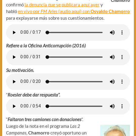
Chamorro
confirmó
la denuncia que se publicara aquí ayer
y
habló
en vivo por
FM Aries
(audio aquí) con
Osvaldo Chamorro
para explayarse más sobre sus cuestionamientos.
Refiere a la Oficina Anticorrupción (2016)
Su motivación.
“
Roesler debe dar respuesta”.
“
Faltaron tres camiones con donaciones
”.
Luego de la nota en el programa
Las 2
Campanas
,
Chamorro
creyó oportuno un