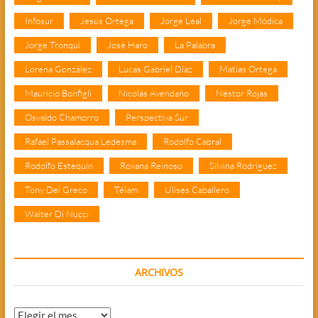
Infosur
Jesús Ortega
Jorge Leal
Jorge Módica
Jorge Tronqui
José Haro
La Palabra
Lorena González
Lucas Gabriel Díaz
Matías Ortega
Mauricio Bonfigli
Nicolás Avendaño
Néstor Rojas
Osvaldo Chamorro
Perspectiva Sur
Rafael Passalacqua Ledesma
Rodolfo Cabral
Rodolfo Estequin
Roxana Reinoso
Silvina Rodríguez
Tony Del Greco
Télam
Ulises Caballero
Walter Di Nucci
ARCHIVOS
Archivos