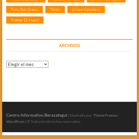
Tony Del Greco
Télam
Ulises Caballero
Walter Di Nucci
ARCHIVOS
Archivos
Centro Informativo Berazategui
| Diseñado por:
Theme Freesia
|
WordPress
| © Todos los derechos reservados