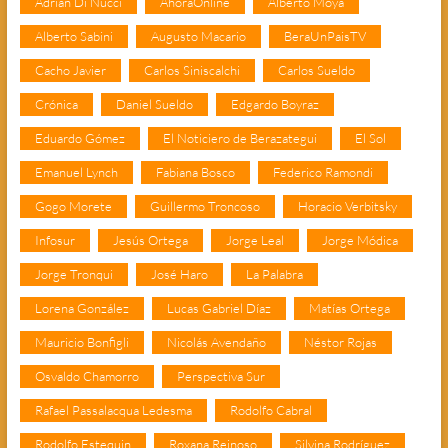
Adrián Di Nucci
AhoraOnline
Alberto Moya
Alberto Sabini
Augusto Macario
BeraUnPaisTV
Cacho Javier
Carlos Siniscalchi
Carlos Sueldo
Crónica
Daniel Sueldo
Edgardo Boyraz
Eduardo Gómez
El Noticiero de Berazategui
El Sol
Emanuel Lynch
Fabiana Bosco
Federico Ramondi
Gogo Morete
Guillermo Troncoso
Horacio Verbitsky
Infosur
Jesús Ortega
Jorge Leal
Jorge Módica
Jorge Tronqui
José Haro
La Palabra
Lorena González
Lucas Gabriel Díaz
Matías Ortega
Mauricio Bonfigli
Nicolás Avendaño
Néstor Rojas
Osvaldo Chamorro
Perspectiva Sur
Rafael Passalacqua Ledesma
Rodolfo Cabral
Rodolfo Estequin
Roxana Reinoso
Silvina Rodríguez