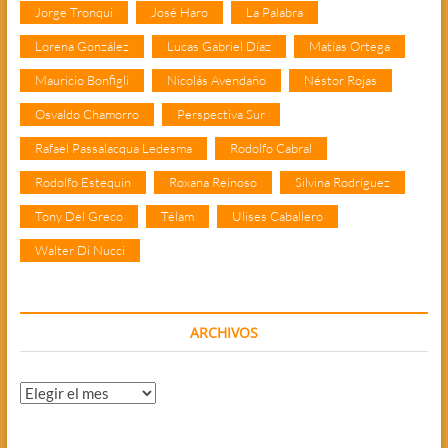
Jorge Tronqui
José Haro
La Palabra
Lorena González
Lucas Gabriel Díaz
Matías Ortega
Mauricio Bonfigli
Nicolás Avendaño
Néstor Rojas
Osvaldo Chamorro
Perspectiva Sur
Rafael Passalacqua Ledesma
Rodolfo Cabral
Rodolfo Estequin
Roxana Reinoso
Silvina Rodríguez
Tony Del Greco
Télam
Ulises Caballero
Walter Di Nucci
ARCHIVOS
Archivos