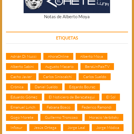
Notas de Alberto Moya
ETIQUETAS
Adrián Di Nucci
AhoraOnline
Alberto Moya
Alberto Sabini
Augusto Macario
BeraUnPaisTV
Cacho Javier
Carlos Siniscalchi
Carlos Sueldo
Crónica
Daniel Sueldo
Edgardo Boyraz
Eduardo Gómez
El Noticiero de Berazategui
El Sol
Emanuel Lynch
Fabiana Bosco
Federico Ramondi
Gogo Morete
Guillermo Troncoso
Horacio Verbitsky
Infosur
Jesús Ortega
Jorge Leal
Jorge Módica